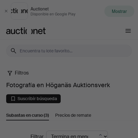
Auctionet
Mostrar
Cerrar
Disponible en Google Play
Auctionet.com
Filtros
Fotografía
Fotografía en Höganäs Auktionsverk
en
Suscribir búsqueda
Höganäs
Subastas en curso
(3)
Precios de remate
Auktionsverk
Subastas
Filtrar