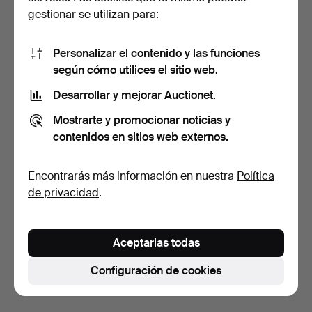
gestionar se utilizan para:
Personalizar el contenido y las funciones
según cómo utilices el sitio web.
Desarrollar y mejorar Auctionet.
JAN LUNDGREN.
Mostrarte y promocionar noticias y
Litografía, 2/200, "Eld", fi…
7 días
contenidos en sitios web externos.
Estimación
64 USD
Encontrarás más información en nuestra
Política
de privacidad
.
Suscribir búsqueda
También puedes buscar en
nuestro archivo de
Aceptarlas todas
subastas concluidas
.
Configuración de cookies