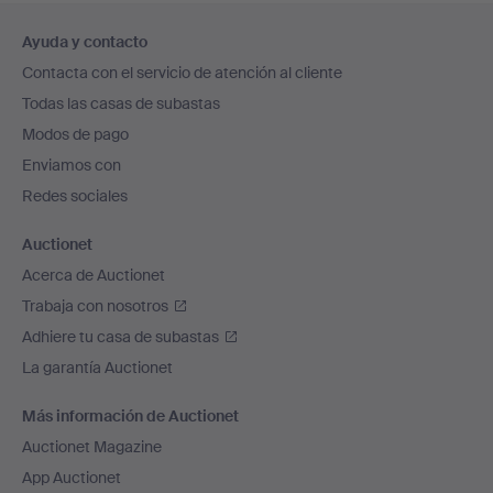
Navegación
Ayuda y contacto
en
Contacta con el servicio de atención al cliente
el
Todas las casas de subastas
pie
Modos de pago
de
Enviamos con
página
Redes sociales
Auctionet
Acerca de Auctionet
Trabaja con nosotros
Adhiere tu casa de subastas
La garantía Auctionet
Más información de Auctionet
Auctionet Magazine
App Auctionet