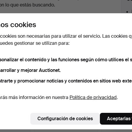
en
on lo que estás buscando.
urso
az clic en
Suscribir búsqueda
y recibirás un
os cookies
orreo tan pronto como dispongamos del lote.
cookies son necesarias para utilizar el servicio. Las cookies q
edes gestionar se utilizan para:
sonalizar el contenido y las funciones según cómo utilices el s
 nuestro archivo que coinciden con tu b
arrollar y mejorar Auctionet.
trarte y promocionar noticias y contenidos en sitios web exte
rás más información en nuestra
Política de privacidad
.
Configuración de cookies
Aceptarlas