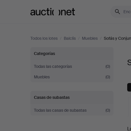
Auctionet.com
Todos los lotes
/
Balclis
/
Muebles
/
Sofás y Conjun
Sofás
Categorías
S
y
Todas las categorías
(0)
Muebles
(0)
Conjuntos
de
Casas de subastas
sala
Todas las casas de subastas
(0)
en
S
L