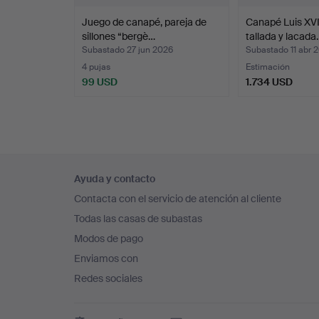
Juego de canapé, pareja de
Canapé Luis XV
sillones “bergè…
tallada y lacada
Subastado 27 jun 2026
Subastado 11 abr 
4 pujas
Estimación
99 USD
1.734 USD
Navegación
Ayuda y contacto
en
Contacta con el servicio de atención al cliente
el
Todas las casas de subastas
pie
Modos de pago
de
Enviamos con
página
Redes sociales