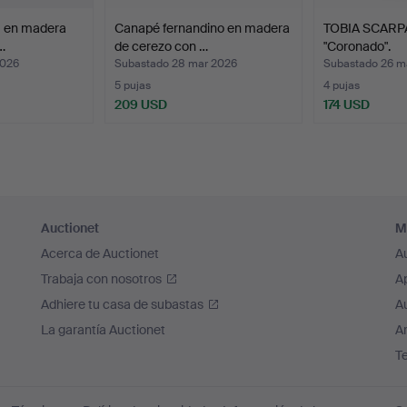
I en madera
Canapé fernandino en madera
TOBIA SCARPA
…
de cerezo con …
"Coronado".
2026
Subastado 28 mar 2026
Subastado 26 m
5 pujas
4 pujas
209 USD
174 USD
Auctionet
M
Acerca de Auctionet
A
Trabaja con nosotros
A
Adhiere tu casa de subastas
A
La garantía Auctionet
Ar
T