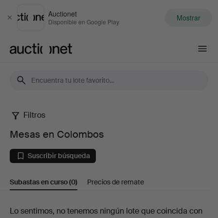
Auctionet
Mostrar
Cerrar
Disponible en Google Play
Auctionet.com
Filtros
Mesas
Mesas en Colombos
en
Suscribir búsqueda
Colombos
Subastas en curso
(0)
Precios de remate
Subastas
Lo sentimos, no tenemos ningún lote que coincida con