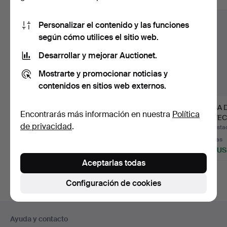
Personalizar el contenido y las funciones
según cómo utilices el sitio web.
Desarrollar y mejorar Auctionet.
Mostrarte y promocionar noticias y
contenidos en sitios web externos.
NIELS O. MØLLER.
HENNING
MESA 
Encontrarás más información en nuestra
Política
MESA DE COMEDOR
KJAERNULF. MESA DE
DE TEC
de privacidad
.
GUDME.
COMEDOR EXTENSI…
Subastado 28 dic 2025
Subastado 26 dic 2025
Subastad
1 puja
3 pujas
3 pujas
463 USD
187 USD
429 U
Aceptarlas todas
Configuración de cookies
Navegación
Ayuda y contacto
en