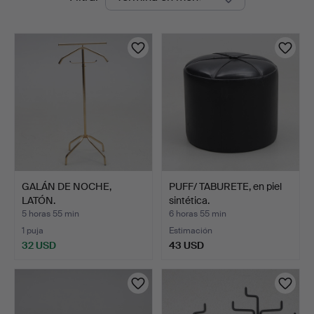
en
Jönköping
curso
GALÁN DE NOCHE,
PUFF/ TABURETE, en piel
LATÓN.
sintética.
5 horas 55 min
6 horas 55 min
1 puja
Estimación
32 USD
43 USD