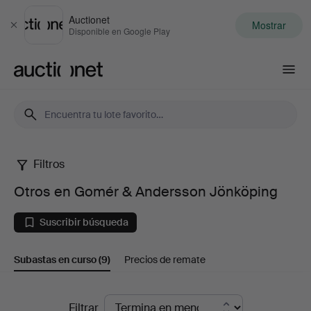
Auctionet
Mostrar
Cerrar
Disponible en Google Play
Auctionet.com
Filtros
Otros
Otros en Gomér & Andersson Jönköping
en
Suscribir búsqueda
Gomér
Subastas en curso
(9)
Precios de remate
&
Andersson
Subastas
Filtrar