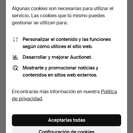
Algunas cookies son necesarias para utilizar el
AKSEL KJERSGAARD.
TABURETES. Un par, siglo
servicio. Las cookies que tú mismo puedes
Revistero, años 60, Dina…
XX.
gestionar se utilizan para:
6 días
6 días
3 pujas
Estimación
43 USD
127 USD
Personalizar el contenido y las funciones
según cómo utilices el sitio web.
Desarrollar y mejorar Auctionet.
Mostrarte y promocionar noticias y
contenidos en sitios web externos.
Encontrarás más información en nuestra
Política
de privacidad
.
TABURETE. Ajustable,
MESITAS DE NOCHE. Un
"Ringo", Ikea.
par, "Casino", Sven E…
Aceptarlas todas
8 días
8 días
Estimación
Estimación
Configuración de cookies