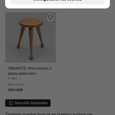
53 USD
211 USD
TABURETE. Pino macizo, 3
patas, patas torn…
8 días
Estimación
264 USD
Suscribir búsqueda
También puedes buscar en
nuestro archivo de