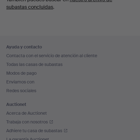
subastas concluidas
.
Navegación
Ayuda y contacto
en
Contacta con el servicio de atención al cliente
el
Todas las casas de subastas
pie
Modos de pago
de
Enviamos con
página
Redes sociales
Auctionet
Acerca de Auctionet
Trabaja con nosotros
Adhiere tu casa de subastas
La garantía Auctionet