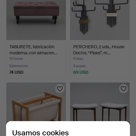
TABURETE, fabricación
PERCHERO, 2 uds., House
moderna, con almacen…
Doctor, “Pipes”, m…
12 horas
5 días
Estimación
4 pujas
74 USD
69 USD
Usamos cookies