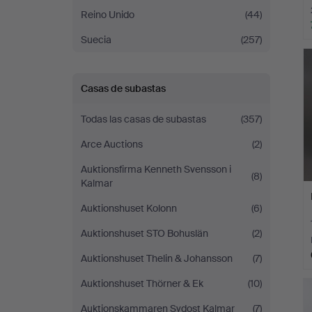
Reino Unido
(44)
Suecia
(257)
Casas de subastas
Todas las casas de subastas
(357)
Arce Auctions
(2)
Auktionsfirma Kenneth Svensson i
(8)
Kalmar
Auktionshuset Kolonn
(6)
Auktionshuset STO Bohuslän
(2)
Auktionshuset Thelin & Johansson
(7)
Auktionshuset Thörner & Ek
(10)
Auktionskammaren Sydost Kalmar
(7)