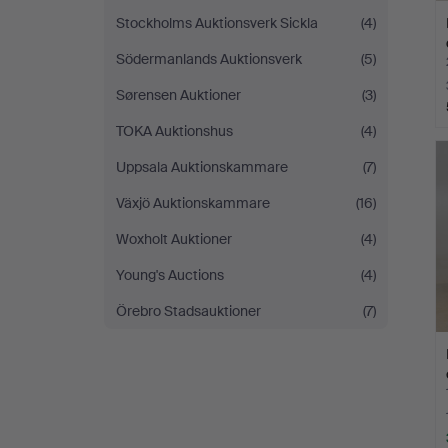
Stockholms Auktionsverk Sickla
(4)
Södermanlands Auktionsverk
(5)
Sørensen Auktioner
(3)
TOKA Auktionshus
(4)
Uppsala Auktionskammare
(7)
Växjö Auktionskammare
(16)
Woxholt Auktioner
(4)
Young's Auctions
(4)
Örebro Stadsauktioner
(7)