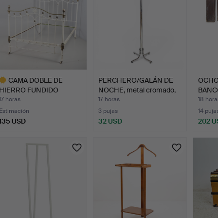
CAMA DOBLE DE
PERCHERO/GALÁN DE
OCHO
HIERRO FUNDIDO
NOCHE, metal cromado,
BANC
PINTADO VICTO…
se…
OREG
17 horas
17 horas
18 hora
Estimación
3 pujas
14 puja
135 USD
32 USD
202 U
ote
eleccionado