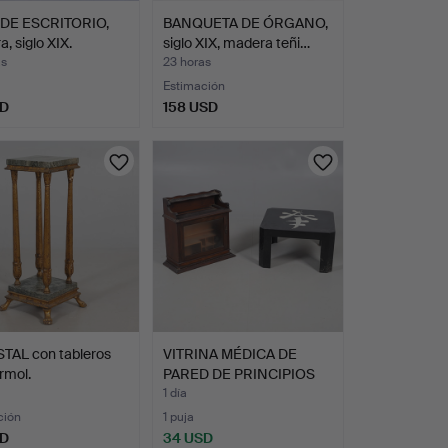
 DE ESCRITORIO,
BANQUETA DE ÓRGANO,
, siglo XIX.
siglo XIX, madera teñi…
as
23 horas
Estimación
SD
158 USD
TAL con tableros
VITRINA MÉDICA DE
rmol.
PARED DE PRINCIPIOS
DEL …
1 día
ción
1 puja
SD
34 USD