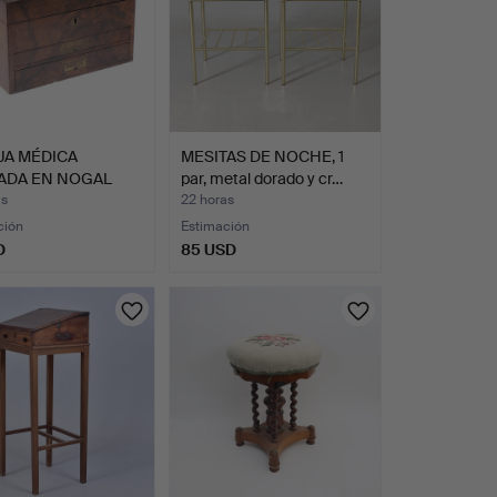
JA MÉDICA
MESITAS DE NOCHE, 1
ADA EN NOGAL
par, metal dorado y cr…
IGLO XIX.
as
22 horas
ción
Estimación
D
85 USD
onado