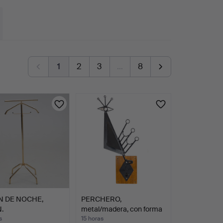
1
2
3
…
8
N DE NOCHE,
PERCHERO,
.
metal/madera, con forma
de pavo …
s
15 horas