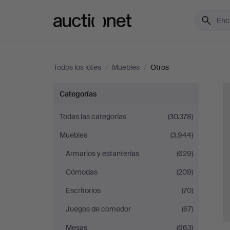
Auctionet.com
Todos los lotes
/
Muebles
/
Otros
Otros
Categorías
Todas las categorías
(30.378)
Muebles
(3.944)
Armarios y estanterías
(629)
Cómodas
(209)
Escritorios
(70)
Juegos de comedor
(67)
Mesas
(663)