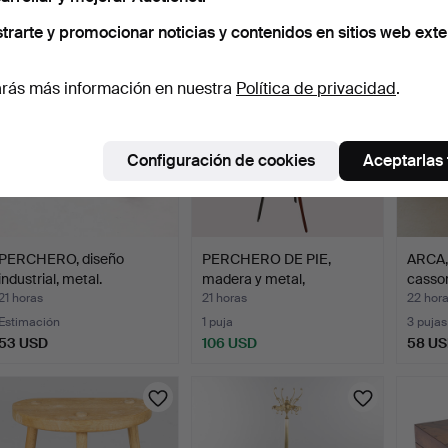
32 USD
32 USD
27 US
trarte y promocionar noticias y contenidos en sitios web exte
rás más información en nuestra
Política de privacidad
.
Configuración de cookies
Aceptarlas
PERCHERO, diseño
PERCHERO DE PIE,
ARCA, 
industrial, metal.
madera y metal,
casson
"Samurai"…
21 horas
21 horas
22 hor
Estimación
1 puja
3 pujas
53 USD
106 USD
58 U