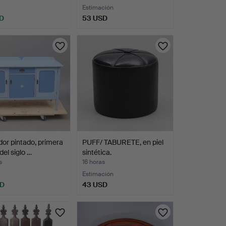
Estimación
D
53 USD
or pintado, primera
PUFF/ TABURETE, en piel
del siglo …
sintética.
s
16 horas
Estimación
SD
43 USD