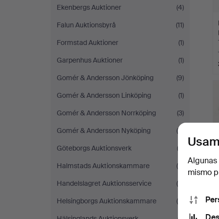
Ekenbergs Auktioner
(4)
Falun Auktionsbyrå
(11)
Formstad Auktioner
(1)
Garpenhus Auktioner
(1)
Gomér & Andersson Jönköping
(9)
Gomér & Andersson Linköping
(1)
Gomér & Andersson Norrköping
(3)
Gomér & Andersson Nyköping
(4)
Usam
Göteborgs Auktionsverk
(3)
Algunas 
Halmstads Auktionskammare
(9)
mismo pu
Handelslagret Auktionsservice
(5)
Per
Helsingborgs Auktionskammare
(9)
Des
Hälsinglands Auktionsverk
(7)