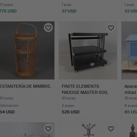
21 pujas
1 puja
1 puja
775 USD
37 USD
32 US
ESTANTERÍA DE MIMBRE.
FINITE ELEMENTS
Aparad
PADOGE MASTER 600,
mitad 
Mueble …
15 horas
16 horas
16 hora
Estimación
2 pujas
8 pujas
64 USD
526 USD
85 U