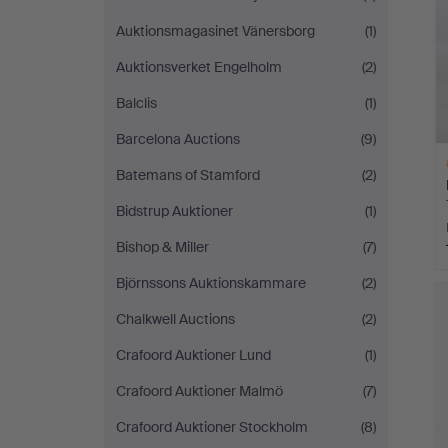
Auktionsmagasinet Vänersborg
(1)
Auktionsverket Engelholm
(2)
Balclis
(1)
Barcelona Auctions
(9)
Batemans of Stamford
(2)
Bidstrup Auktioner
(1)
Bishop & Miller
(7)
L
Björnssons Auktionskammare
(2)
s
Chalkwell Auctions
(2)
Crafoord Auktioner Lund
(1)
Crafoord Auktioner Malmö
(7)
Crafoord Auktioner Stockholm
(8)