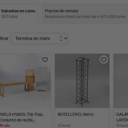
Subastas en curso
Precios de remate
357 lotes
Nuestro archivo con más de 4 470 000 lotes
ubastas
ltrar
en
urso
NIELS HVASS. Trip Trap.
BOTELLERO, hierro.
GALÁ
Conjunto de recibi…
LATÓN
18 min
12 horas
15 hora