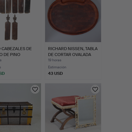
 CABEZALES DE
RICHARD NISSEN, TABLA
O DE PINO
DE CORTAR OVALADA
ON DEL…
IN…
s
19 horas
s
Estimación
SD
43 USD