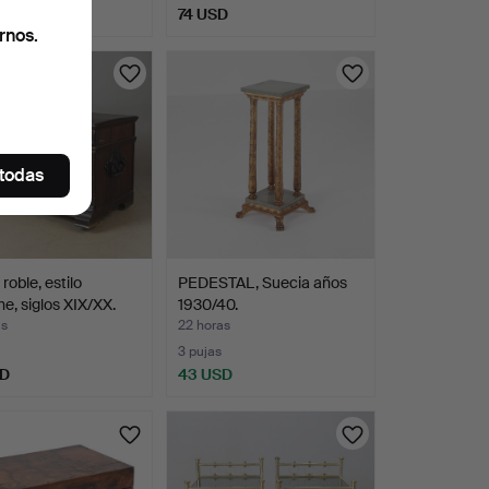
D
74 USD
rnos.
 todas
roble, estilo
PEDESTAL, Suecia años
e, siglos XIX/XX.
1930/40.
as
22 horas
3 pujas
SD
43 USD