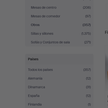
Mesas de centro
(206)
Mesas de comedor
(97)
Otros
(357)
S
Fi
Sillas y sillones
(1.375)
Sofás y Conjuntos de sala
(271)
c
Países
Todos los países
(357)
Alemania
(12)
Dinamarca
(31)
España
(12)
Finlandia
(1)