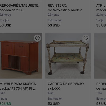
REPOSAPIÉS/TABURETE,
REVISTERO,
ATRIL
década de 1930.
metal/plástico, modelo
madera
tipo str…
22 horas
22 horas
22 hor
3 pujas
Estimación
1 puja
53 USD
53 USD
33 U
MUEBLE PARA MÚSICA,
CARRITO DE SERVICIO,
PEDES
caoba, "FS 754 AF", Ph…
siglo XX.
de má
1 día
1 día
1 día
1 puja
Estimación
Estima
32 USD
53 USD
53 U