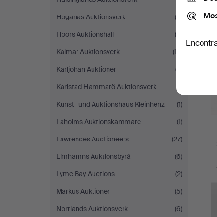
Mos
Höganäs Auktionsverk
(4)
Höörs Auktionshall
(6)
Encontra
Kalmar Auktionsverk
(13)
Karljohan Auktioner
(3)
Karlstad Hammarö Auktionsverk
(1)
Kunst- und Auktionshaus Kleinhenz
(1)
Laholms Auktionskammare
(1)
Lawrences Auctioneers
(27)
Limhamns Auktionsbyrå
(6)
Lyme Bay Auctions
(2)
Markus Auktioner
(5)
Norrlands Auktionsverk
(6)