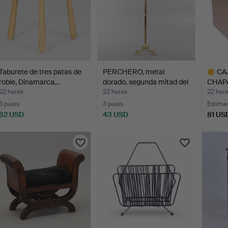
Taburete de tres patas de
PERCHERO, metal
CA
roble, Dinamarca…
dorado, segunda mitad del
CHAP
…
DEL S
22 horas
22 horas
22 hor
3 pujas
3 pujas
Estima
62 USD
43 USD
81 US
Lote
selecci