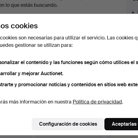
en
on lo que estás buscando.
urso
az clic en
Suscribir búsqueda
y recibirás un
os cookies
orreo tan pronto como dispongamos del lote.
cookies son necesarias para utilizar el servicio. Las cookies q
edes gestionar se utilizan para:
sonalizar el contenido y las funciones según cómo utilices el s
 nuestro archivo que coinciden con tu b
arrollar y mejorar Auctionet.
trarte y promocionar noticias y contenidos en sitios web exte
rás más información en nuestra
Política de privacidad
.
Configuración de cookies
Aceptarlas