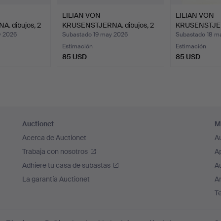
LILIAN VON
LILIAN VON
. dibujos, 2
KRUSENSTJERNA. dibujos, 2
KRUSENSTJERN
uds.,…
pieza…
y 2026
Subastado 19 may 2026
Subastado 18 m
Estimación
Estimación
85 USD
85 USD
Auctionet
M
Acerca de Auctionet
A
Trabaja con nosotros
A
Adhiere tu casa de subastas
A
La garantía Auctionet
Ar
T