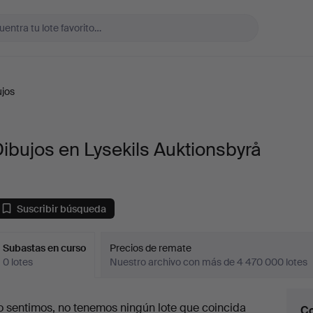
ujos
ibujos en Lysekils Auktionsbyrå
Suscribir búsqueda
Subastas en curso
Precios de remate
0 lotes
Nuestro archivo con más de 4 470 000 lotes
ubastas
o sentimos, no tenemos ningún lote que coincida
Co