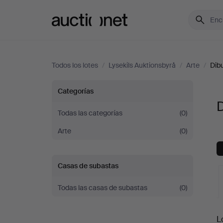
Auctionet.com
Todos los lotes
/
Lysekils Auktionsbyrå
/
Arte
/
Dib
Dibujos
Categorías
D
en
Todas las categorías
(0)
Arte
(0)
Lysekils
Auktionsbyrå
Casas de subastas
Todas las casas de subastas
(0)
S
L