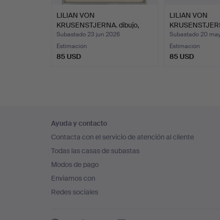
LILIAN VON
LILIAN VON
KRUSENSTJERNA. dibujo,
KRUSENSTJERNA
firmado …
pieza…
Subastado 23 jun 2026
Subastado 20 ma
Estimación
Estimación
85 USD
85 USD
Navegación
Ayuda y contacto
en
Contacta con el servicio de atención al cliente
el
Todas las casas de subastas
pie
Modos de pago
de
Enviamos con
página
Redes sociales