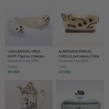
LISA LARSON / PAUL
ALMOHADA PARA EL
HOFF. Figuras, 2 piezas…
CUELLO, porcelana, China
…
Subastado 2 ago 2026
Subastado 1 ago 2026
11 pujas
1 puja
85 USD
32 USD