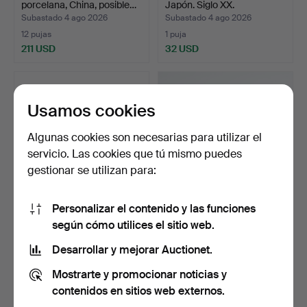
porcelana, China, posible…
Japón. Siglo XX.
Subastado 4 ago 2026
Subastado 4 ago 2026
12 pujas
1 puja
211 USD
32 USD
Usamos cookies
Algunas cookies son necesarias para utilizar el
servicio. Las cookies que tú mismo puedes
gestionar se utilizan para:
Personalizar el contenido y las funciones
CUENCO CON PIE DE
JUEGO DE TÉ y JUEGO DE
según cómo utilices el sitio web.
CERÁMICA ESMALTADA
CAFÉ, porcelana, Ja…
ORIEN…
Subastado 4 ago 2026
Subastado 4 ago 2026
Desarrollar y mejorar Auctionet.
1 puja
6 pujas
Mostrarte y promocionar noticias y
34 USD
49 USD
contenidos en sitios web externos.