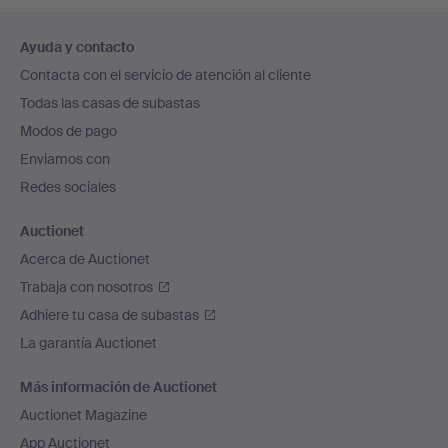
Navegación
Ayuda y contacto
en
Contacta con el servicio de atención al cliente
el
Todas las casas de subastas
pie
Modos de pago
de
Enviamos con
página
Redes sociales
Auctionet
Acerca de Auctionet
Trabaja con nosotros
Adhiere tu casa de subastas
La garantía Auctionet
Más información de Auctionet
Auctionet Magazine
App Auctionet