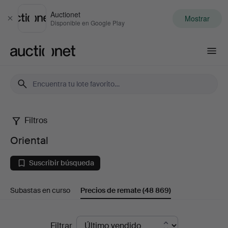
Auctionet
Mostrar
Cerrar
Disponible en Google Play
Auctionet.com
Filtros
Oriental
Oriental
Suscribir búsqueda
Subastas en curso
Precios de remate
(48 869)
Precios
Filtrar