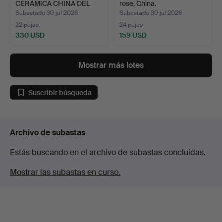
CERÁMICA CHINA DEL
rose, China.
SIGLO XIX …
Subastado 30 jul 2026
Subastado 30 jul 2026
22 pujas
24 pujas
330 USD
159 USD
Mostrar más lotes
Suscribir búsqueda
Archivo de subastas
Estás buscando en el archivo de subastas concluidas.
Mostrar las subastas en curso.