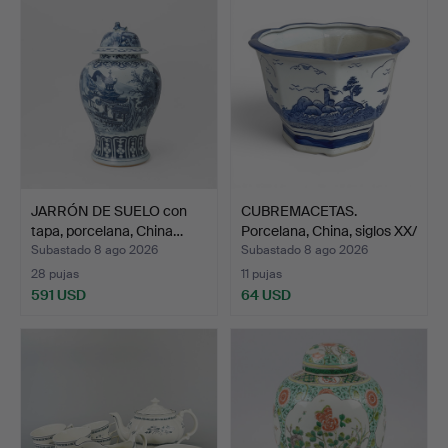
JARRÓN DE SUELO con
CUBREMACETAS.
tapa, porcelana, China…
Porcelana, China, siglos XX/
…
Subastado 8 ago 2026
Subastado 8 ago 2026
28 pujas
11 pujas
591 USD
64 USD