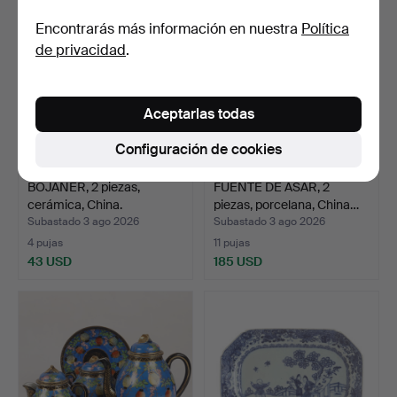
Encontrarás más información en nuestra
Política
de privacidad
.
Aceptarlas todas
Configuración de cookies
BOJANER, 2 piezas,
FUENTE DE ASAR, 2
cerámica, China.
piezas, porcelana, China…
Subastado 3 ago 2026
Subastado 3 ago 2026
4 pujas
11 pujas
43 USD
185 USD