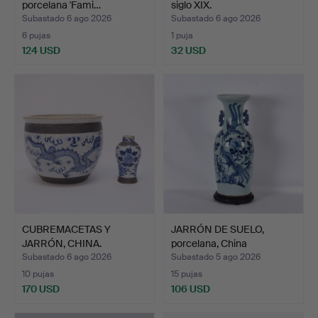
porcelana 'Fami…
siglo XIX.
Subastado 6 ago 2026
Subastado 6 ago 2026
6 pujas
1 puja
124 USD
32 USD
CUBREMACETAS Y
JARRÓN DE SUELO,
JARRÓN, CHINA.
porcelana, China
Daoguang…
Subastado 6 ago 2026
Subastado 5 ago 2026
10 pujas
15 pujas
170 USD
106 USD