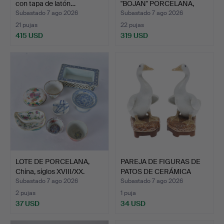
con tapa de latón…
"BOJAN" PORCELANA,
CHIN…
Subastado 7 ago 2026
Subastado 7 ago 2026
21 pujas
22 pujas
415 USD
319 USD
LOTE DE PORCELANA,
PAREJA DE FIGURAS DE
China, siglos XVIII/XX.
PATOS DE CERÁMICA
CHI…
Subastado 7 ago 2026
Subastado 7 ago 2026
2 pujas
1 puja
37 USD
34 USD