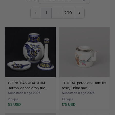
de
1
…
209
remate
CHRISTIAN JOACHIM.
TETERA, porcelana, famille
Jarrón, candelero y fue…
rose, China hac…
Subastado 9 ago 2026
Subastado 8 ago 2026
2 pujas
13 pujas
53 USD
175 USD