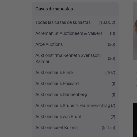
r
Casas de subastas
Todas las casas de subastas
(48.852)
Acreman St Auctioneers & Valuers
(11)
Arce Auctions
(36)
Auktionsfirma Kenneth Svensson i
(36)
Kalmar
Auktionshaus Blank
(467)
Auktionshaus Bossard
(1)
Auktionshaus Dannenberg
(1)
Auktionshaus Stuber's Hammerschlag
(7)
Auktionshaus von Brühl
(2)
Auktionshuset Kolonn
(5.475)