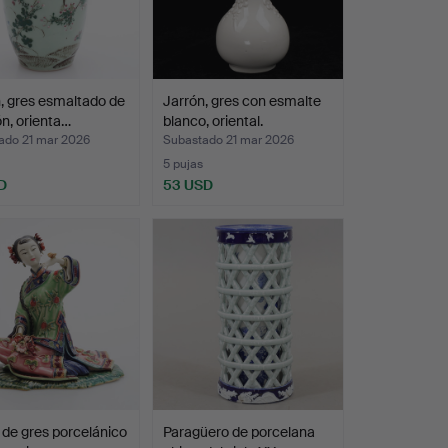
, gres esmaltado de
Jarrón, gres con esmalte
n, orienta…
blanco, oriental.
ado 21 mar 2026
Subastado 21 mar 2026
5 pujas
D
53 USD
 de gres porcelánico
Paragüero de porcelana