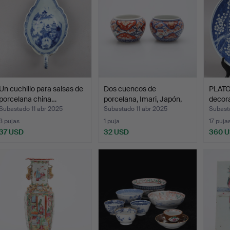
Un cuchillo para salsas de
Dos cuencos de
PLATO,
porcelana china…
porcelana, Imari, Japón,
decor
si…
Subastado 11 abr 2025
Subastado 11 abr 2025
Subast
3 pujas
1 puja
17 puja
37 USD
32 USD
360 