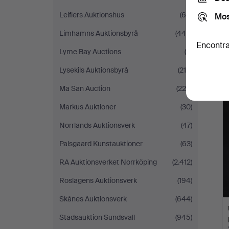
Leiflers Auktionshus
(64)
Mos
Limhamns Auktionsbyrå
(444)
Encontra
Lyme Bay Auctions
(6)
Lysekils Auktionsbyrå
(216)
Ma San Auction
(220)
Markus Auktioner
(30)
Norrlands Auktionsverk
(47)
Palsgaard Kunstauktioner
(63)
RA Auktionsverket Norrköping
(2.412)
Roslagens Auktionsverk
(194)
Skånes Auktionsverk
(644)
Stadsauktion Sundsvall
(945)