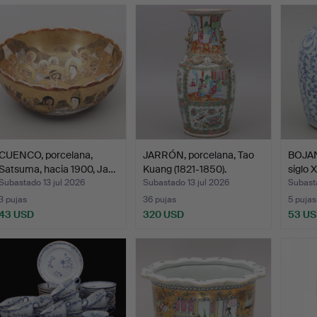
emate
CUENCO, porcelana,
JARRÓN, porcelana, Tao
BOJAN,
Satsuma, hacia 1900, Ja…
Kuang (1821-1850).
siglo X
Subastado 13 jul 2026
Subastado 13 jul 2026
Subasta
3 pujas
36 pujas
5 pujas
43 USD
320 USD
53 U