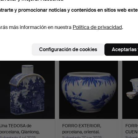
trarte y promocionar noticias y contenidos en sitios web exte
Plato de gres porcelánico,
Una maceta china, del
Una ta
rás más información en nuestra
Política de privacidad
.
rosa familiar, …
siglo XX, marcada co…
bojan/
Subastado 30 ago 2025
Subastado 24 ago 2025
Subast
9 pujas
3 pujas
17 puja
Configuración de cookies
Aceptarlas
116 USD
37 USD
116 U
Una TEDOSA de
FORRO EXTERIOR,
FORR
porcelana, Qianlong,
porcelana, oriental.
CUENC
Subastado 4 jul 2025
Subastado 27 jun 2025
Subast