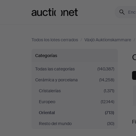
Auctionet.com
Todos los lotes cerrados
/
Växjö Auktionskammare
/
Oriental
Categorías
en
Todas las categorías
(140.387)
Cerámica y porcelana
(14.258)
Växjö
Cristalerías
(1.371)
Auktionskammare
Europeo
(12.144)
Oriental
(713)
P
Fi
Resto del mundo
(30)