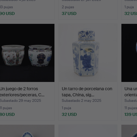
China, …
sigl…
13 pujas
2 pujas
1 puja
90 USD
37 USD
32 US
Un juego de 2 forros
Un tarro de porcelana con
Una ur
exteriores/peceras, C…
tapa, China, sig…
orienta
Subastado 29 may 2025
Subastado 2 may 2025
Subast
11 pujas
1 puja
11 pujas
80 USD
32 USD
139 U