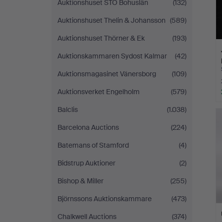
Auktionshuset STO Bohuslän
(132)
Auktionshuset Thelin & Johansson
(589)
Auktionshuset Thörner & Ek
(193)
Auktionskammaren Sydost Kalmar
(42)
Auktionsmagasinet Vänersborg
(109)
Auktionsverket Engelholm
(579)
Balclis
(1.038)
Barcelona Auctions
(224)
Batemans of Stamford
(4)
Bidstrup Auktioner
(2)
Bishop & Miller
(255)
Björnssons Auktionskammare
(473)
Chalkwell Auctions
(374)