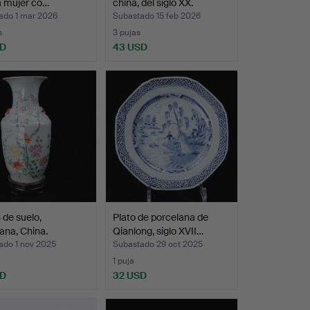
a mujer co…
china, del siglo XX.
ado 1 mar 2026
Subastado 15 feb 2026
s
3 pujas
SD
43 USD
 de suelo,
Plato de porcelana de
ana, China.
Qianlong, siglo XVII…
ado 1 nov 2025
Subastado 29 oct 2025
1 puja
SD
32 USD