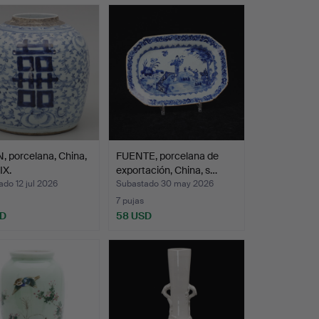
 porcelana, China,
FUENTE, porcelana de
IX.
exportación, China, s…
do 12 jul 2026
Subastado 30 may 2026
7 pujas
SD
58 USD