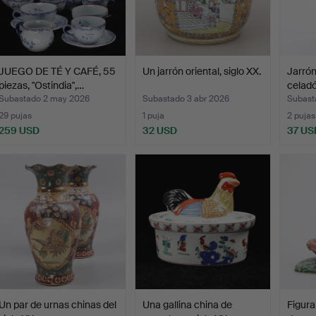
JUEGO DE TÉ Y CAFÉ, 55
Un jarrón oriental, siglo XX.
Jarrón
piezas, "Ostindia",…
celadó
Subastado 2 may 2026
Subastado 3 abr 2026
Subast
29 pujas
1 puja
2 pujas
259 USD
32 USD
37 US
Un par de urnas chinas del
Una gallina china de
Figura