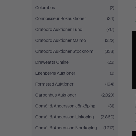
Colombos
(2)
Connoisseur Bokauktioner
(34)
Crafoord Auktioner Lund
(717)
Crafoord Auktioner Malmö
(322)
Crafoord Auktioner Stockholm
(338)
Dreweatts Online
(23)
Ekenbergs Auktioner
(3)
Formstad Auktioner
(194)
Garpenhus Auktioner
(2.029)
Gomér & Andersson Jönköping
(31)
Gomér & Andersson Linköping
(2.860)
Gomér & Andersson Norrköping
(1.212)