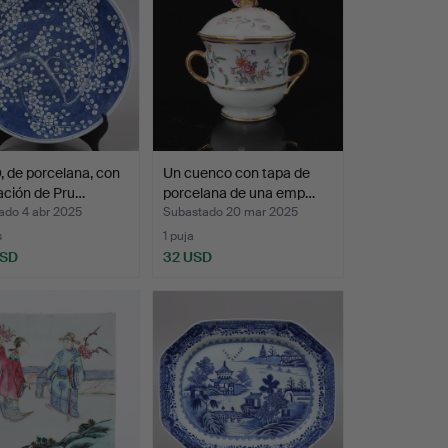
 de porcelana, con
Un cuenco con tapa de
ación de Pru…
porcelana de una emp…
ado 4 abr 2025
Subastado 20 mar 2025
s
1 puja
USD
32 USD