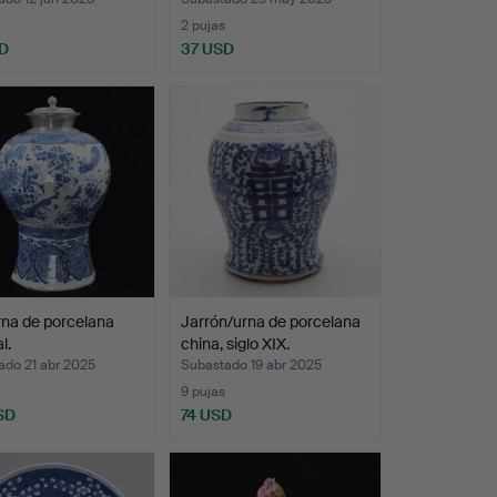
2 pujas
D
37 USD
na de porcelana
Jarrón/urna de porcelana
l.
china, siglo XIX.
ado 21 abr 2025
Subastado 19 abr 2025
9 pujas
SD
74 USD