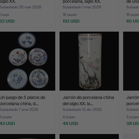
siglo XX.
porcelana, siglo XX.
de un
Subastado 20 mar 2026
Subastado 1 mar 2026
Subast
1 puja
18 pujas
16 puja
32 USD
192 USD
85 U
Un juego de 5 platos de
Jarrón de porcelana china
Jarrón
porcelana china, d…
del siglo XX. la…
porcel
Subastado 7 ene 2026
Subastado 12 dic 2025
Subast
3 pujas
4 pujas
3 pujas
43 USD
48 USD
38 U