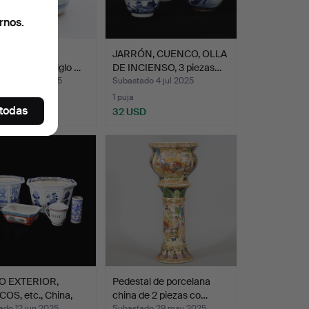
rnos.
za de gres
JARRÓN, CUENCO, OLLA
jengibre del siglo …
DE INCIENSO, 3 piezas…
ado 10 ago 2025
Subastado 4 jul 2025
s
1 puja
 todas
SD
32 USD
O EXTERIOR,
Pedestal de porcelana
OS, etc., China,
china de 2 piezas co…
ado 12 jun 2025
Subastado 29 may 2025