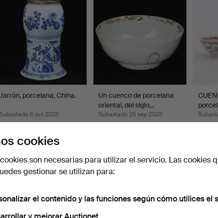
Jarrón, porcelana, China.
Un cuenco de porcelana
CUENC
oriental, del siglo…
porcel
Subastado 5 oct 2025
Subastado 25 sep 2025
Subast
32 pujas
10 pujas
10 puja
489 USD
101 USD
108 U
os cookies
cookies son necesarias para utilizar el servicio. Las cookies q
edes gestionar se utilizan para:
sonalizar el contenido y las funciones según cómo utilices el s
arrollar y mejorar Auctionet.