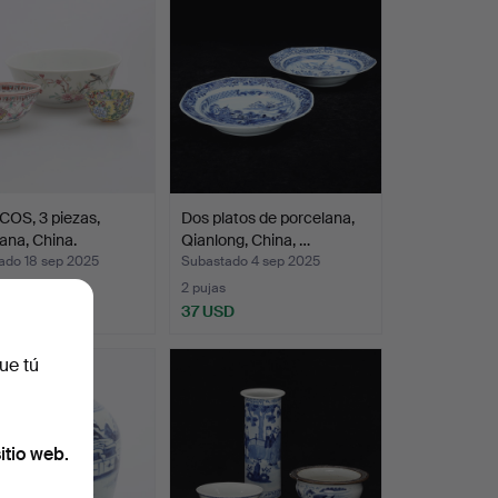
OS, 3 piezas,
Dos platos de porcelana,
ana, China.
Qianlong, China, …
ado 18 sep 2025
Subastado 4 sep 2025
s
2 pujas
SD
37 USD
ue tú
itio web.