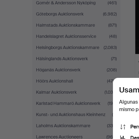
Gomér & Andersson Nyköping
(461)
Göteborgs Auktionsverk
(6.982)
Halmstads Auktionskammare
(871)
Handelslagret Auktionsservice
(48)
Helsingborgs Auktionskammare
(2.083)
Hälsinglands Auktionsverk
(71)
Höganäs Auktionsverk
(208)
Höörs Auktionshall
(470)
Usam
Kalmar Auktionsverk
(1.036)
Algunas 
Karlstad Hammarö Auktionsverk
(195)
mismo pu
Kunst- und Auktionshaus Kleinhenz
(5)
Laholms Auktionskammare
(339)
Per
Lawrences Auctioneers
(969)
Des