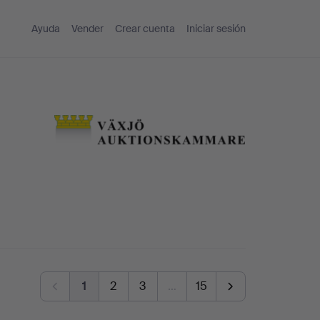
Ayuda
Vender
Crear cuenta
Iniciar sesión
1
2
3
…
15