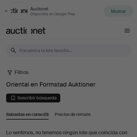
Auctionet
Mostrar
Cerrar
Disponible en Google Play
Auctionet.com
Filtros
Oriental
Oriental en Formstad Auktioner
en
Suscribir búsqueda
Formstad
Subastas en curso
(0)
Precios de remate
Auktioner
Subastas
Lo sentimos, no tenemos ningún lote que coincida con