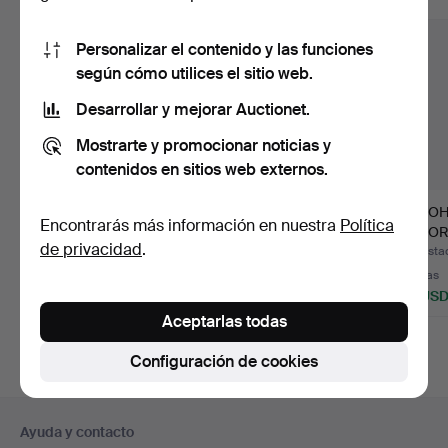
Personalizar el contenido y las funciones
según cómo utilices el sitio web.
Desarrollar y mejorar Auctionet.
Mostrarte y promocionar noticias y
contenidos en sitios web externos.
ALFOMBRA, oriental,
Un juego de cuatro
ALMO
Encontrarás más información en nuestra
Política
132 x 82 cm.
platos de empresa del
DECORA
de privacidad
.
s…
de alfo
Subastado 15 jun 2026
Subastado 21 mar 2026
Subastad
1 puja
4 pujas
5 pujas
32 USD
96 USD
58 US
Aceptarlas todas
Configuración de cookies
Navegación
Ayuda y contacto
en