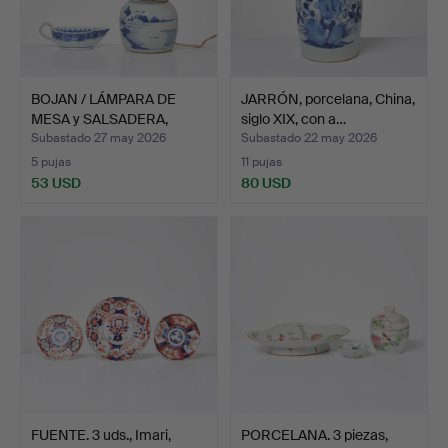
BOJAN / LÁMPARA DE
JARRÓN, porcelana, China,
MESA y SALSADERA,
siglo XIX, con a…
porce…
Subastado 27 may 2026
Subastado 22 may 2026
5 pujas
11 pujas
53 USD
80 USD
FUENTE. 3 uds., Imari,
PORCELANA. 3 piezas,