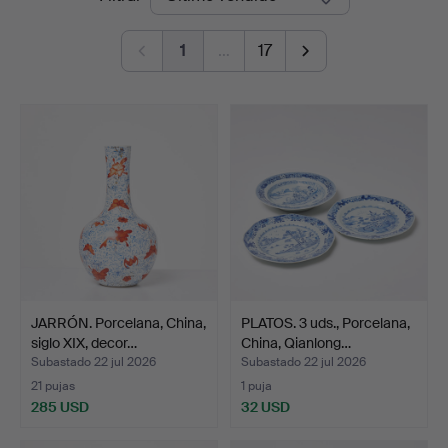
de
1
…
17
remate
JARRÓN. Porcelana, China,
PLATOS. 3 uds., Porcelana,
siglo XIX, decor…
China, Qianlong…
Subastado 22 jul 2026
Subastado 22 jul 2026
21 pujas
1 puja
285 USD
32 USD