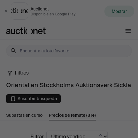
Auctionet
Mostrar
Cerrar
Disponible en Google Play
Auctionet.com
Filtros
Oriental
Oriental en Stockholms Auktionsverk Sickla
en
Suscribir búsqueda
Stockholms
Subastas en curso
Precios de remate
(814)
Auktionsverk
Sickla
Precios
Filtrar