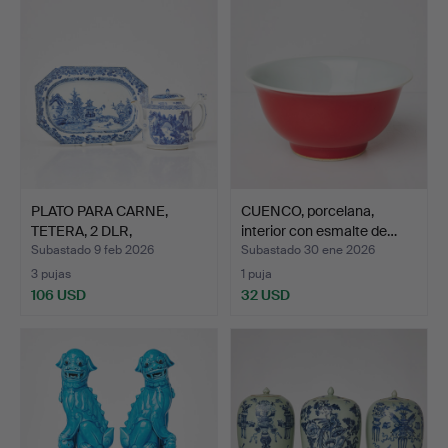
PLATO PARA CARNE,
CUENCO, porcelana,
TETERA, 2 DLR,
interior con esmalte de…
porcelana…
Subastado 9 feb 2026
Subastado 30 ene 2026
3 pujas
1 puja
106 USD
32 USD