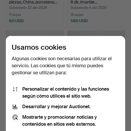
piezas, China, porcelana…
8 dlr, Imaride…
Subastado 22 abr 2026
Subastado 4 abr 2026
11 pujas
14 pujas
80 USD
580 USD
Usamos cookies
Algunas cookies son necesarias para utilizar el
servicio. Las cookies que tú mismo puedes
gestionar se utilizan para:
Personalizar el contenido y las funciones
Un jarrón chino, del siglo
FORRO EXTERIOR. Dos
según cómo utilices el sitio web.
XVIII, porcelan…
gres porcelánico chino…
Subastado 4 abr 2026
Subastado 1 abr 2026
Desarrollar y mejorar Auctionet.
1 puja
9 pujas
Mostrarte y promocionar noticias y
32 USD
296 USD
contenidos en sitios web externos.