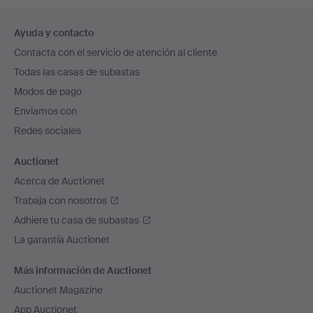
Navegación
Ayuda y contacto
en
Contacta con el servicio de atención al cliente
el
Todas las casas de subastas
pie
Modos de pago
de
Enviamos con
página
Redes sociales
Auctionet
Acerca de Auctionet
Trabaja con nosotros
Adhiere tu casa de subastas
La garantía Auctionet
Más información de Auctionet
Auctionet Magazine
App Auctionet