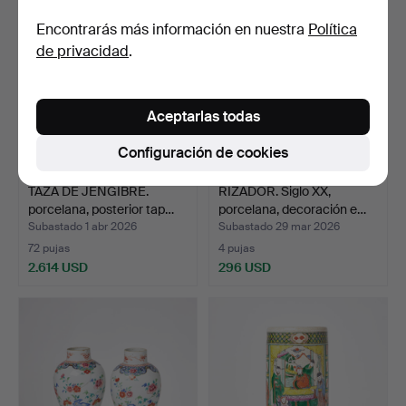
Encontrarás más información en nuestra
Política
de privacidad
.
Aceptarlas todas
Configuración de cookies
TAZA DE JENGIBRE.
RIZADOR. Siglo XX,
porcelana, posterior tap…
porcelana, decoración e…
Subastado 1 abr 2026
Subastado 29 mar 2026
72 pujas
4 pujas
2.614 USD
296 USD