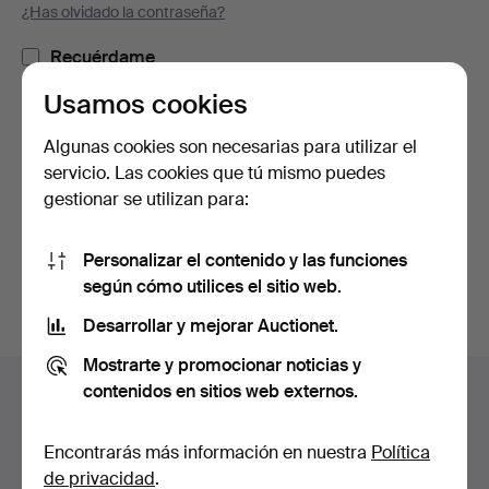
¿Has olvidado la contraseña?
Recuérdame
Usamos cookies
Iniciar sesión
Algunas cookies son necesarias para utilizar el
servicio. Las cookies que tú mismo puedes
o iniciar sesión a través de Facebook
gestionar se utilizan para:
Continuar con Facebook
Personalizar el contenido y las funciones
según cómo utilices el sitio web.
Desarrollar y mejorar Auctionet.
Mostrarte y promocionar noticias y
Navegación
contenidos en sitios web externos.
Ayuda y contacto
en
Contacta con el servicio de atención al cliente
el
Encontrarás más información en nuestra
Política
Todas las casas de subastas
pie
de privacidad
.
Modos de pago