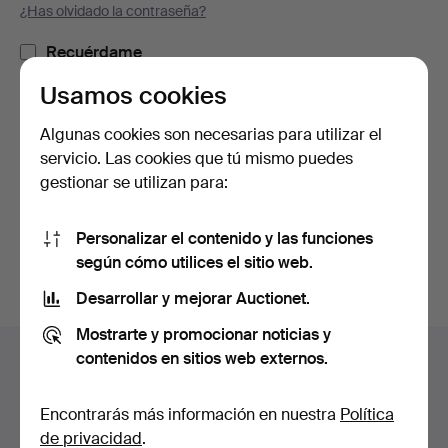
¿Has olvidado la contraseña?
Recuérdame
Usamos cookies
Iniciar sesión
Algunas cookies son necesarias para utilizar el
servicio. Las cookies que tú mismo puedes
o iniciar sesión a través de Facebook
gestionar se utilizan para:
Continuar con Facebook
Personalizar el contenido y las funciones
según cómo utilices el sitio web.
Desarrollar y mejorar Auctionet.
Mostrarte y promocionar noticias y
Navegación
contenidos en sitios web externos.
Ayuda y contacto
en
Contacta con el servicio de atención al cliente
el
Encontrarás más información en nuestra
Política
Todas las casas de subastas
pie
de privacidad
.
Modos de pago