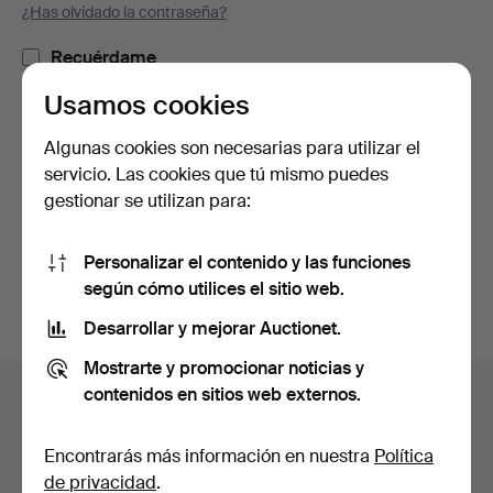
¿Has olvidado la contraseña?
Recuérdame
Usamos cookies
Iniciar sesión
Algunas cookies son necesarias para utilizar el
servicio. Las cookies que tú mismo puedes
o iniciar sesión a través de Facebook
gestionar se utilizan para:
Continuar con Facebook
Personalizar el contenido y las funciones
según cómo utilices el sitio web.
Desarrollar y mejorar Auctionet.
Mostrarte y promocionar noticias y
Navegación
contenidos en sitios web externos.
Ayuda y contacto
en
Contacta con el servicio de atención al cliente
el
Encontrarás más información en nuestra
Política
Todas las casas de subastas
pie
de privacidad
.
Modos de pago