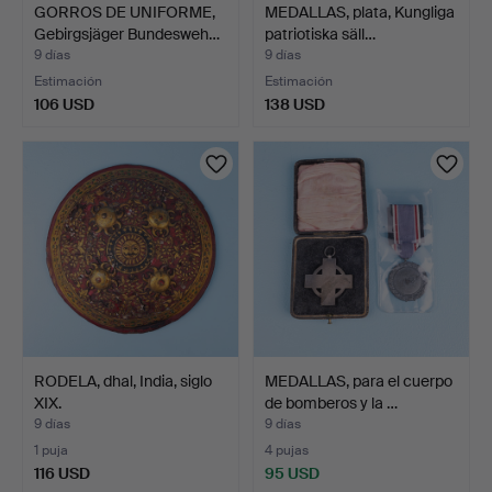
GORROS DE UNIFORME,
MEDALLAS, plata, Kungliga
Gebirgsjäger Bundesweh…
patriotiska säll…
9 días
9 días
Estimación
Estimación
106 USD
138 USD
RODELA, dhal, India, siglo
MEDALLAS, para el cuerpo
XIX.
de bomberos y la …
9 días
9 días
1 puja
4 pujas
116 USD
95 USD