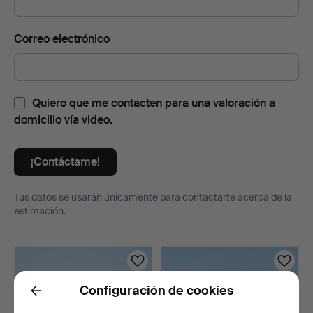
Correo electrónico
Quiero que me contacten para una valoración a
domicilio vía video.
¡Contáctame!
Tus datos se usarán únicamente para contactarte acerca de la
estimación.
Lotes
Configuración de cookies
Back