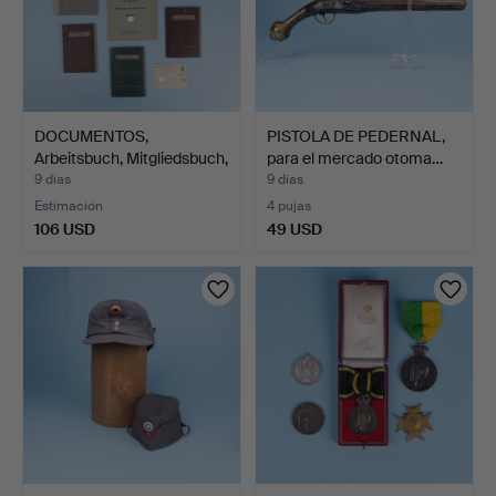
DOCUMENTOS,
PISTOLA DE PEDERNAL,
Arbeitsbuch, Mitgliedsbuch,
para el mercado otoma…
De…
9 días
9 días
Estimación
4 pujas
106 USD
49 USD