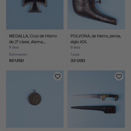
MEDALLA, Cruz de Hierro
POLVORA, de hierro, persa,
de 2ª clase, Alema…
siglo XIX.
9 días
9 días
Estimación
1 puja
80 USD
33 USD