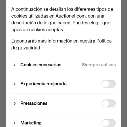
A continuación se detallan los diferentes tipos de
cookies utilizadas en Auctionet.com, con una
descripción de lo que hacen. Puedes elegir qué
tipos de cookies aceptas.
DAGA, m/1933 para SA,
DAGA, m/1938 para la
Encontrarás más información en nuestra
Política
Aug. Merten, Solinge…
marina, F.W HÖLLER, A…
6 días
6 días
de privacidad
.
6 pujas
8 pujas
438 USD
454 USD
Cookies necesarias
Siempre activas
Function
Experiencia mejorada
storage
Statistic
Prestaciones
storage
Ad
Marketing