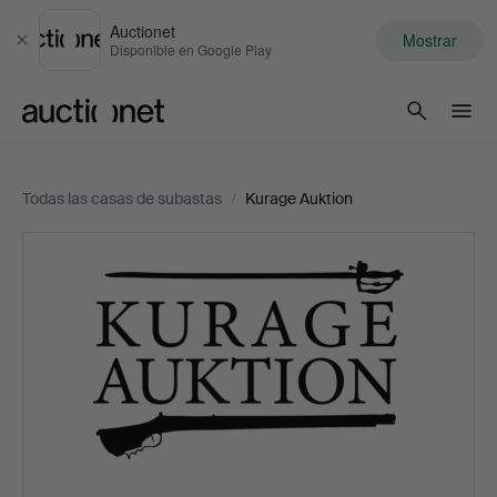
Auctionet
Mostrar
Cerrar
Disponible en Google Play
Auctionet.com
Todas las casas de subastas
/
Kurage Auktion
Kurage
Auktion