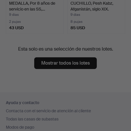
MEDALLA, Por 8 años de
CUCHILLO, Pesh Kabz,
servicio en las SS,…
Afganistán, siglo XIX.
9 días
9 días
2 pujas
8 pujas
43 USD
85 USD
Esta solo es una selección de nuestros lotes.
Mostrar todos los lotes
Navegación
Ayuda y contacto
en
Contacta con el servicio de atención al cliente
el
Todas las casas de subastas
pie
Modos de pago