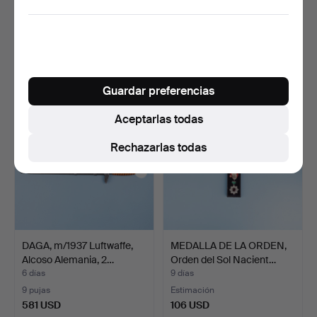
storage
DAGA, m/1935 Heer,
DAGA, m/1933 para SA,
Alemania, Segunda Guerr…
Ritter Kuno, Solinge…
6 días
6 días
12 pujas
5 pujas
370 USD
475 USD
Guardar preferencias
Aceptarlas todas
Rechazarlas todas
DAGA, m/1937 Luftwaffe,
MEDALLA DE LA ORDEN,
Alcoso Alemania, 2…
Orden del Sol Nacient…
6 días
9 días
9 pujas
Estimación
581 USD
106 USD