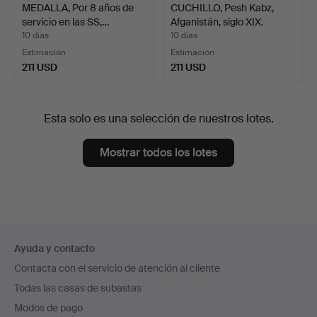
MEDALLA, Por 8 años de
CUCHILLO, Pesh Kabz,
servicio en las SS,…
Afganistán, siglo XIX.
10 días
10 días
Estimación
Estimación
211 USD
211 USD
Esta solo es una selección de nuestros lotes.
Mostrar todos los lotes
Navegación
Ayuda y contacto
en
Contacta con el servicio de atención al cliente
el
Todas las casas de subastas
pie
Modos de pago