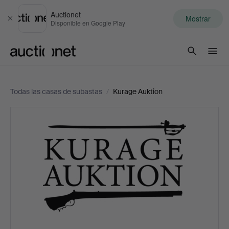
Auctionet
Mostrar
Cerrar
Disponible en Google Play
Auctionet.com
Todas las casas de subastas
/
Kurage Auktion
Kurage
Auktion