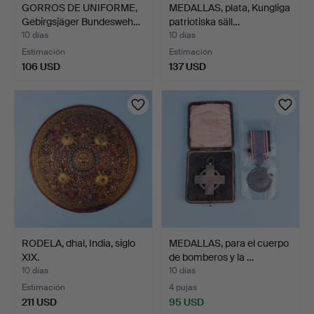
GORROS DE UNIFORME,
MEDALLAS, plata, Kungliga
Gebirgsjäger Bundesweh…
patriotiska säll…
10 días
10 días
Estimación
Estimación
106 USD
137 USD
RODELA, dhal, India, siglo
MEDALLAS, para el cuerpo
XIX.
de bomberos y la …
10 días
10 días
Estimación
4 pujas
211 USD
95 USD