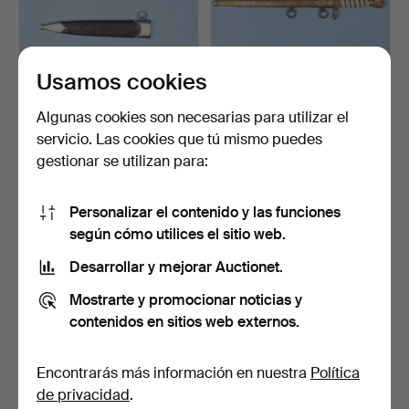
Usamos cookies
DAGA, m/1933 para SA,
DAGA, m/1938 para la
Algunas cookies son necesarias para utilizar el
Aug. Merten, Solinge…
marina, F.W HÖLLER, A…
servicio. Las cookies que tú mismo puedes
7 días
7 días
gestionar se utilizan para:
6 pujas
8 pujas
436 USD
452 USD
Personalizar el contenido y las funciones
según cómo utilices el sitio web.
Desarrollar y mejorar Auctionet.
Mostrarte y promocionar noticias y
contenidos en sitios web externos.
Encontrarás más información en nuestra
Política
de privacidad
.