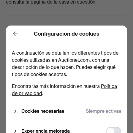
consulta la página de la casa en cuestión
.
¿Estás buscando algo más?
Configuración de cookies
Back
A continuación se detallan los diferentes tipos de
cookies utilizadas en Auctionet.com, con una
¿Cuánto tarda el transporte?
descripción de lo que hacen. Puedes elegir qué
¿Puedo seguir el envío con un número de seguimiento?
tipos de cookies aceptas.
¿Cómo puedo efectuar el pago?
Encontrarás más información en nuestra
Política
¿Dónde puedo vender?
de privacidad
.
¿Cómo sé que Auctionet ha recibido mi pago?
¿Por qué no puedo completar mis datos?
Cookies necesarias
Siempre activas
¿Cómo puedo cambiar mis datos personales y de
contacto?
Function
Experiencia mejorada