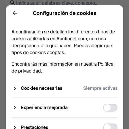
Configuración de cookies
Back
¿Cuánto tarda el transporte?
¿Puedo seguir el envío con un número de seguimiento?
A continuación se detallan los diferentes tipos de
¿Cómo puedo efectuar el pago?
cookies utilizadas en Auctionet.com, con una
descripción de lo que hacen. Puedes elegir qué
¿Dónde puedo vender?
tipos de cookies aceptas.
¿Cómo sé que Auctionet ha recibido mi pago?
Encontrarás más información en nuestra
Política
¿Por qué no puedo completar mis datos?
de privacidad
.
¿Cómo puedo cambiar mis datos personales y de
contacto?
Cookies necesarias
Siempre activas
¿Qué es una estimación?
¿Cómo me convierto en cliente de Auctionet.com?
Function
Experiencia mejorada
¿Cómo se puja en una subasta online?
storage
Statistic
Prestaciones