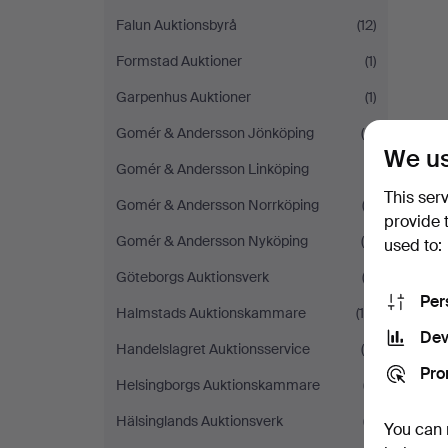
Falun Auktionsbyrå
(12)
Formstad Auktioner
(1)
Garpenhus Auktioner
(1)
Gomér & Andersson Jönköping
(6)
We us
Gomér & Andersson Linköping
(1)
This ser
Gomér & Andersson Norrköping
(3)
provide 
Gomér & Andersson Nyköping
(4)
used to:
Göteborgs Auktionsverk
(3)
Per
Halmstads Auktionskammare
(10)
Dev
Handelslagret Auktionsservice
(5)
Pro
Helsingborgs Auktionskammare
(7)
Hälsinglands Auktionsverk
(7)
You can 