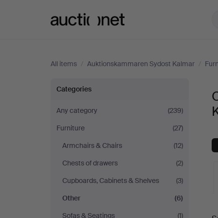
Auctionet.com
All items
/
Auktionskammaren Sydost Kalmar
/
Furn
Other
Categories
at
Any category
(239)
Furniture
(27)
Auktionskammaren
Armchairs & Chairs
(12)
Sydost
Chests of drawers
(2)
Kalmar
Cupboards, Cabinets & Shelves
(3)
Other
(6)
A
Sofas & Seatings
(1)