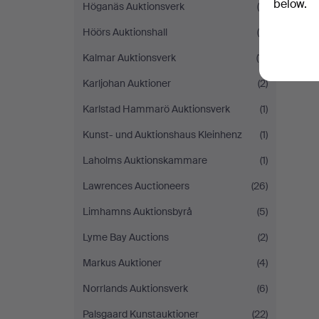
below.
Höganäs Auktionsverk
(4)
Höörs Auktionshall
(6)
Kalmar Auktionsverk
(11)
Karljohan Auktioner
(2)
Karlstad Hammarö Auktionsverk
(1)
Kunst- und Auktionshaus Kleinhenz
(1)
Laholms Auktionskammare
(1)
Lawrences Auctioneers
(26)
Limhamns Auktionsbyrå
(5)
Lyme Bay Auctions
(2)
Markus Auktioner
(4)
Norrlands Auktionsverk
(6)
Palsgaard Kunstauktioner
(22)