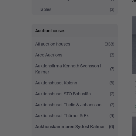
S
a
Tables
(3)
Auction houses
All auction houses
(338)
Arce Auctions
(3)
Auktionsfirma Kenneth Svensson i
(7)
Kalmar
Auktionshuset Kolonn
(6)
Auktionshuset STO Bohuslän
(2)
Auktionshuset Thelin & Johansson
(7)
Auktionshuset Thörner & Ek
(9)
Auktionskammaren Sydost Kalmar
(6)