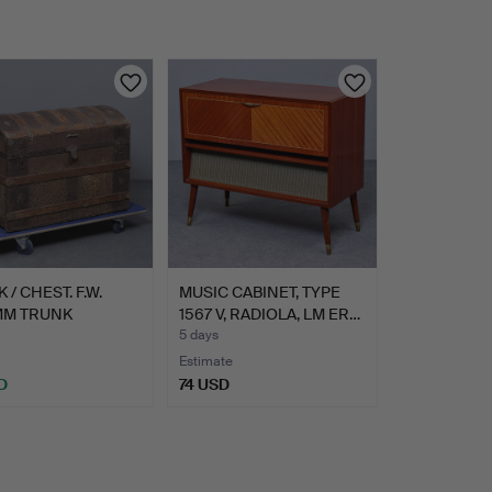
 / CHEST. F.W.
MUSIC CABINET, TYPE
M TRUNK
1567 V, RADIOLA, LM ER…
ORY DE…
5 days
Estimate
D
74 USD