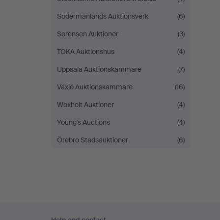
Södermanlands Auktionsverk
(6)
Sørensen Auktioner
(3)
TOKA Auktionshus
(4)
Uppsala Auktionskammare
(7)
Växjö Auktionskammare
(16)
Woxholt Auktioner
(4)
Young's Auctions
(4)
Örebro Stadsauktioner
(6)
Footer