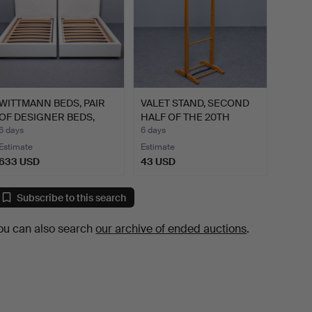
WITTMANN BEDS, PAIR
VALET STAND, SECOND
OF DESIGNER BEDS,
HALF OF THE 20TH
CONT…
CENTU…
6 days
6 days
Estimate
Estimate
633 USD
43 USD
Subscribe to this search
ou can also search
our archive of ended auctions
.