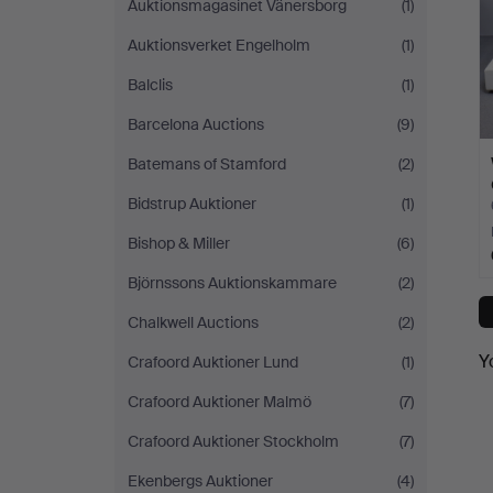
Auktionsmagasinet Vänersborg
(1)
Auktionsverket Engelholm
(1)
Balclis
(1)
Barcelona Auctions
(9)
Batemans of Stamford
(2)
Bidstrup Auktioner
(1)
Bishop & Miller
(6)
Björnssons Auktionskammare
(2)
Chalkwell Auctions
(2)
Y
Crafoord Auktioner Lund
(1)
Crafoord Auktioner Malmö
(7)
Crafoord Auktioner Stockholm
(7)
Ekenbergs Auktioner
(4)