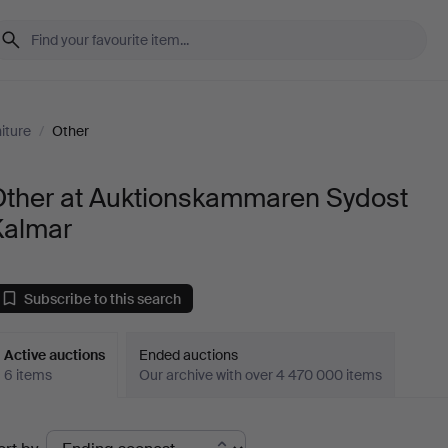
iture
/
Other
Other at Auktionskammaren Sydost
Kalmar
Subscribe to this search
Active auctions
Ended auctions
6 items
Our archive with over 4 470 000 items
ctive