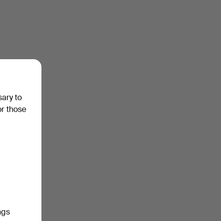
sary to
or those
ngs