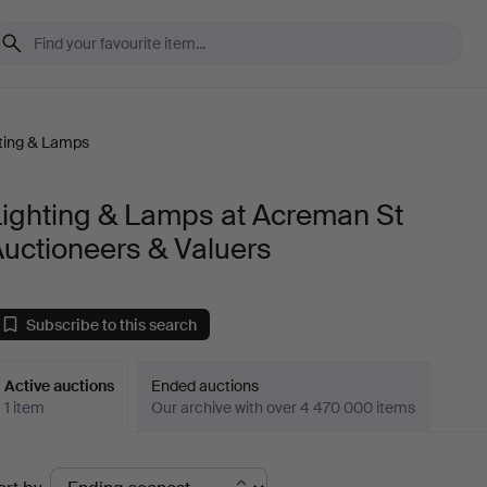
ting & Lamps
Lighting & Lamps at Acreman St
uctioneers & Valuers
Subscribe to this search
Active auctions
Ended auctions
1 item
Our archive with over 4 470 000 items
ctive