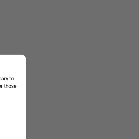
sary to
or those