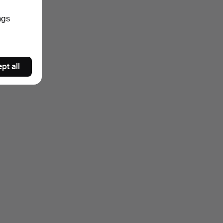
ngs
pt all