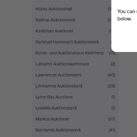
Höörs Auktionshall
(32)
You can 
below.
Kalmar Auktionsverk
(58)
Karljohan Auktioner
(14)
Karlstad Hammarö Auktionsverk
(8)
Kunst- und Auktionshaus Kleinhenz
(13)
Laholms Auktionskammare
(2)
Lawrences Auctioneers
(40)
Limhamns Auktionsbyrå
(28)
Lyme Bay Auctions
(1)
Lysekils Auktionsbyrå
(1)
Markus Auktioner
(57)
Norrlands Auktionsverk
(41)