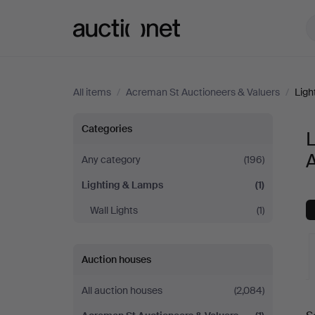
Auctionet.com
All items
/
Acreman St Auctioneers & Valuers
/
Ligh
Lighting
Categories
&
A
Any category
(196)
Lighting & Lamps
(1)
Lamps
Wall Lights
(1)
at
Acreman
Auction houses
St
All auction houses
(2,084)
A