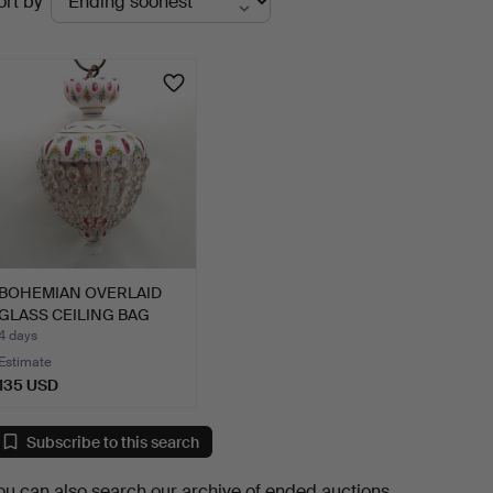
ort by
uctions
BOHEMIAN OVERLAID
GLASS CEILING BAG
LIGHT …
4 days
Estimate
135 USD
Subscribe to this search
ou can also search
our archive of ended auctions
.