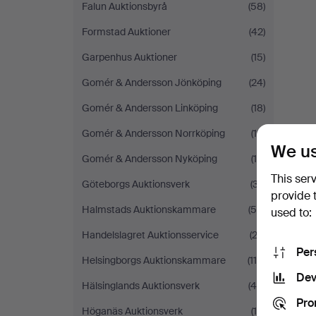
Falun Auktionsbyrå
(58)
Formstad Auktioner
(42)
Garpenhus Auktioner
(15)
Gomér & Andersson Jönköping
(24)
Gomér & Andersson Linköping
(18)
Gomér & Andersson Norrköping
(19)
We us
Gomér & Andersson Nyköping
(18)
This ser
Göteborgs Auktionsverk
(37)
provide 
Halmstads Auktionskammare
(56)
used to:
Handelslagret Auktionsservice
(23)
Per
Helsingborgs Auktionskammare
(116)
Dev
Hälsinglands Auktionsverk
(49)
Pro
Höganäs Auktionsverk
(15)