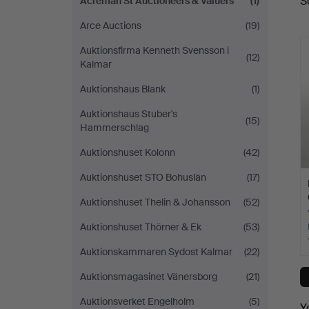
S
Acreman St Auctioneers & Valuers
(1)
a
Auctioneers
Arce Auctions
(19)
&
Auktionsfirma Kenneth Svensson i
(12)
Kalmar
Valuers
Auktionshaus Blank
(1)
Auktionshaus Stuber's
(15)
Hammerschlag
Auktionshuset Kolonn
(42)
Auktionshuset STO Bohuslän
(17)
Auktionshuset Thelin & Johansson
(52)
Auktionshuset Thörner & Ek
(53)
Auktionskammaren Sydost Kalmar
(22)
Auktionsmagasinet Vänersborg
(21)
Auktionsverket Engelholm
(5)
Y