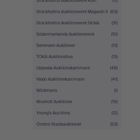
Stockholms Auktionsverk Köln
(11)
Stockholms Auktionsverk Magasin 5
(63)
Stockholms Auktionsverk Sickla
(31)
Södermanlands Auktionsverk
(10)
Sørensen Auktioner
(13)
TOKA Auktionshus
(13)
Uppsala Auktionskammare
(48)
Växjö Auktionskammare
(41)
Wickmans
(1)
Woxholt Auktioner
(19)
Young's Auctions
(12)
Örebro Stadsauktioner
(53)