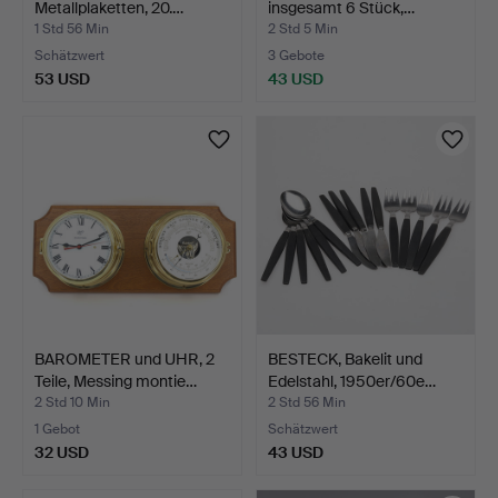
Metallplaketten, 20.…
insgesamt 6 Stück,…
1 Std 56 Min
2 Std 5 Min
Schätzwert
3 Gebote
53 USD
43 USD
BAROMETER und UHR, 2
BESTECK, Bakelit und
Teile, Messing montie…
Edelstahl, 1950er/60e…
2 Std 10 Min
2 Std 56 Min
1 Gebot
Schätzwert
32 USD
43 USD