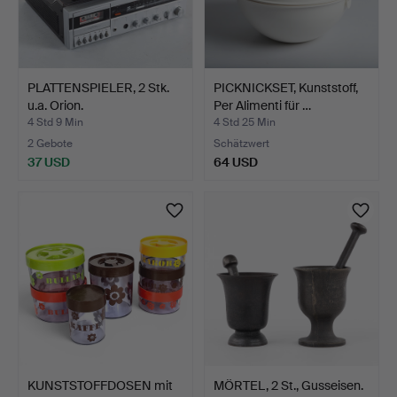
PLATTENSPIELER, 2 Stk.
PICKNICKSET, Kunststoff,
u.a. Orion.
Per Alimenti für …
4 Std 9 Min
4 Std 25 Min
2 Gebote
Schätzwert
37 USD
64 USD
KUNSTSTOFFDOSEN mit
MÖRTEL, 2 St., Gusseisen.