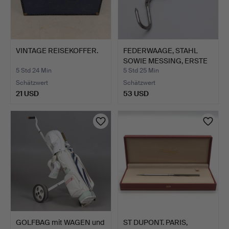
VINTAGE REISEKOFFER.
FEDERWAAGE, STAHL
SOWIE MESSING, ERSTE
HÄL…
5 Std 24 Min
5 Std 25 Min
Schätzwert
Schätzwert
21 USD
53 USD
GOLFBAG mit WAGEN und
ST DUPONT. PARIS,