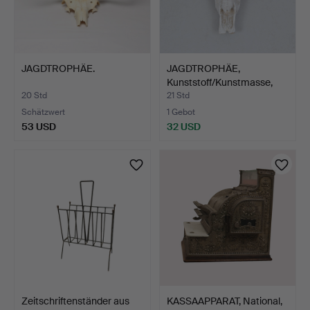
JAGDTROPHÄE.
JAGDTROPHÄE,
Kunststoff/Kunstmasse,
zeitge…
20 Std
21 Std
Schätzwert
1 Gebot
53 USD
32 USD
Zeitschriftenständer aus
KASSAAPPARAT, National,