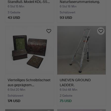
Standfuß. Modell KDL-55…
Naturfaserummantelung.
6 Std 15 Min
6 Std 18 Min
3 Gebote
Schätzwert
43 USD
93 USD
Vierteiliges Schreibtischset
UNEVEN GROUND
aus geprägtem…
LADDER.
6 Std 20 Min
6 Std 48 Min
Schätzwert
2 Gebote
174 USD
75 USD