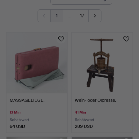
Auktionen
1
…
17
MASSAGELIEGE.
Wein- oder Ölpresse.
13 Min
41 Min
Schätzwert
Schätzwert
64 USD
289 USD