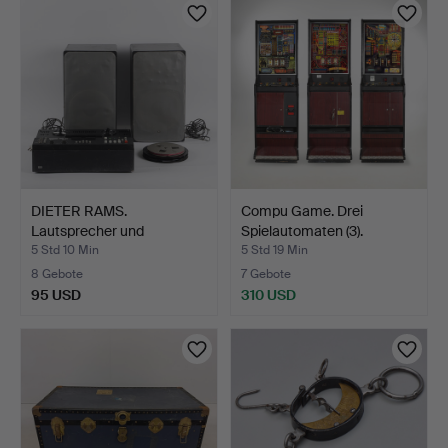
DIETER RAMS.
Compu Game. Drei
Lautsprecher und
Spielautomaten (3).
Tonbandgerät…
5 Std 10 Min
5 Std 19 Min
8 Gebote
7 Gebote
95 USD
310 USD