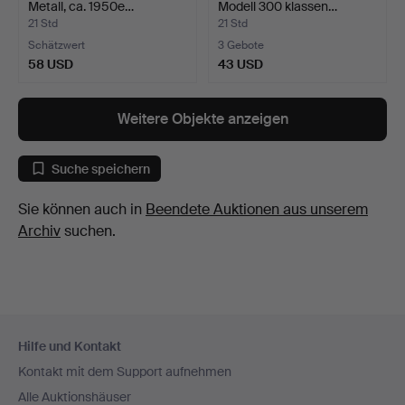
Metall, ca. 1950e…
Modell 300 klassen…
21 Std
21 Std
Schätzwert
3 Gebote
58 USD
43 USD
Weitere Objekte anzeigen
Suche speichern
Sie können auch in
Beendete Auktionen aus unserem
Archiv
suchen.
Fußzeilen-
Hilfe und Kontakt
Navigation
Kontakt mit dem Support aufnehmen
Alle Auktionshäuser