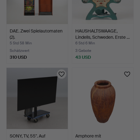
DAE. Zwei Spielautomaten
HAUSHALTSWAAGE,
(2).
Lindells, Schweden. Erste …
5 Std 58 Min
6 Std 6 Min
Schätzwert
3 Gebote
310 USD
43 USD
SONY, TV, 55". Auf
Amphore mit