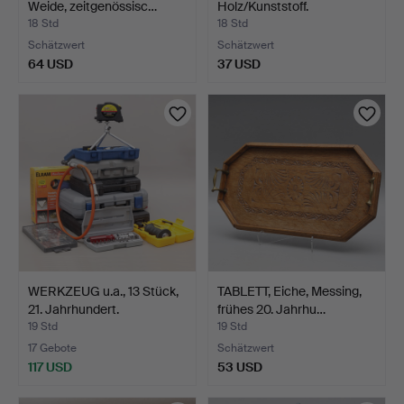
Weide, zeitgenössisc…
Holz/Kunststoff.
18 Std
18 Std
Schätzwert
Schätzwert
64 USD
37 USD
WERKZEUG u.a., 13 Stück,
TABLETT, Eiche, Messing,
21. Jahrhundert.
frühes 20. Jahrhu…
19 Std
19 Std
17 Gebote
Schätzwert
117 USD
53 USD