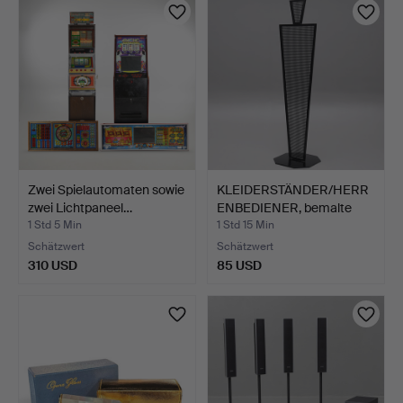
Zwei Spielautomaten sowie
KLEIDERSTÄNDER/HERR
zwei Lichtpaneel…
ENBEDIENER, bemalte
Met…
1 Std 5 Min
1 Std 15 Min
Schätzwert
Schätzwert
310 USD
85 USD