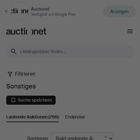
Auctionet
Anzeigen
Schließen
Verfügbar auf Google Play
Auctionet.com
Filtrieren
Sonstiges
Sonstiges
Suche speichern
Laufende Auktionen
(796)
Endpreise
Laufende
Sortieren