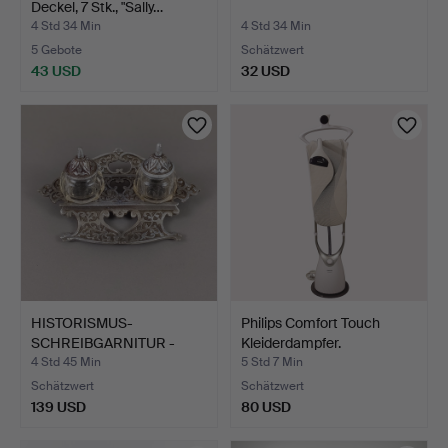
Deckel, 7 Stk., "Sally…
4 Std 34 Min
4 Std 34 Min
5 Gebote
Schätzwert
43 USD
32 USD
HISTORISMUS-
Philips Comfort Touch
SCHREIBGARNITUR -
Kleiderdampfer.
ENDE 19./ANF…
4 Std 45 Min
5 Std 7 Min
Schätzwert
Schätzwert
139 USD
80 USD