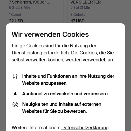
7 Schlägern, 1980er …
VERSILBERTER
KUGELSCHREI…
5 Std 28 Min
5 Std 31 Min
1 Gebot
3 Gebote
22 USD
47 USD
Wir verwenden Cookies
Einige Cookies sind für die Nutzung der
Dienstleistung erforderlich. Die Cookies, die Sie
selbst verwalten können, werden verwendet, um:
Inhalte und Funktionen an Ihre Nutzung der
Website anzupassen.
Auctionet zu entwickeln und verbessern.
HOLZKISTE, Explosiv vara
NÄHMASCHINE,
II klass, 50 st k…
Husqvarna Modell 12.
Neuigkeiten und Inhalte auf externen
Zweite H…
5 Std 35 Min
5 Std 36 Min
Websites für Sie zu bewerben.
1 Gebot
Schätzwert
22 USD
53 USD
Weitere Informationen:
Datenschutzerklärung