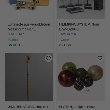
Lorgnette aus vergoldetem
HEIMKINOSYSTEM, Sony
Messing mit Perl…
DAV-DZ660.
1 Std 30 Min
1 Std 40 Min
1 Gebot
1 Gebot
35 USD
32 USD
WANDERSTOCK, Holz mit
FLÖTEN, einige in Netz,