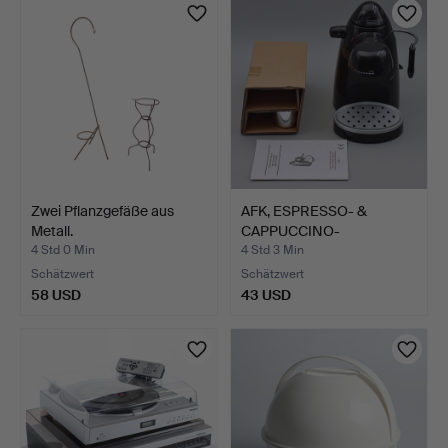
Zwei Pflanzgefäße aus
AFK, ESPRESSO- &
Metall.
CAPPUCCINO-
MASCHINE, MODE…
4 Std 0 Min
4 Std 3 Min
Schätzwert
Schätzwert
58 USD
43 USD