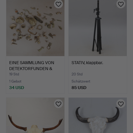
EINE SAMMLUNG VON
STATIV, klappbar.
DETEKTORFUNDEN &
ARTEFAK…
19 Std
20 Std
1 Gebot
Schätzwert
34 USD
85 USD