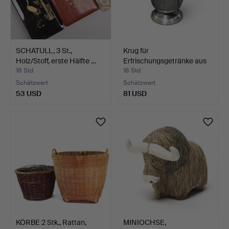
SCHATULL, 3 St.,
Krug für
Holz/Stoff, erste Hälfte …
Erfrischungsgetränke aus
versilbe…
18 Std
18 Std
Schätzwert
Schätzwert
53 USD
81 USD
KÖRBE 2 Stk., Rattan,
MINIOCHSE,