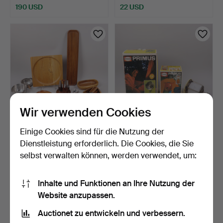
190 USD
22 USD
Wir verwenden Cookies
Einige Cookies sind für die Nutzung der
OBJEKTE AUS TEAKHOLZ,
PRIMUS, Heizgerät 2328
Schalen, Besteck, Pl…
sowie Campinglatern…
Dienstleistung erforderlich. Die Cookies, die Sie
9 Tage
9 Tage
selbst verwalten können, werden verwendet, um:
Schätzwert
Schätzwert
64 USD
53 USD
Inhalte und Funktionen an Ihre Nutzung der
Website anzupassen.
Auctionet zu entwickeln und verbessern.