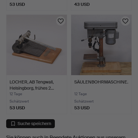
53 USD
43 USD
LOCHER, AB Tengwall,
SÄULENBOHRMASCHINE.
Helsingborg, frühes 2…
12 Tage
12 Tage
Schätzwert
Schätzwert
53 USD
53 USD
Suche speichern
Sie können auch in
Beendete Auktionen aus unserem