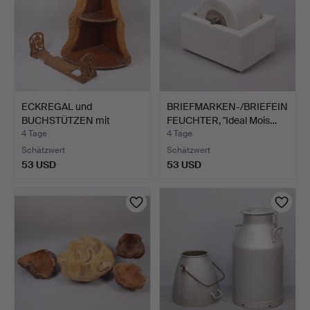
ECKREGAL und
BRIEFMARKEN-/BRIEFEIN
BUCHSTÜTZEN mit
FEUCHTER, "Ideal Mois…
geschnitztem …
4 Tage
4 Tage
Schätzwert
Schätzwert
53 USD
53 USD