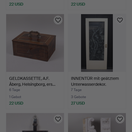
22 USD
22 USD
GELDKASSETTE, A.F.
INNENTÜR mit geätztem
Åberg, Helsingborg, ers…
Unterwasserdekor.
6 Tage
7 Tage
1 Gebot
3 Gebote
22 USD
27 USD