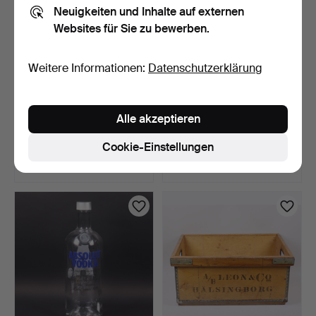
Neuigkeiten und Inhalte auf externen
Websites für Sie zu bewerben.
Weitere Informationen:
Datenschutzerklärung
KOPFHÖRER für
BLECHDOSE, Mazzettis
Alle akzeptieren
Detektorempfänger, erste
Cacao Pulver.
Häl…
9 Tage
9 Tage
Cookie-Einstellungen
Schätzwert
Schätzwert
43 USD
43 USD