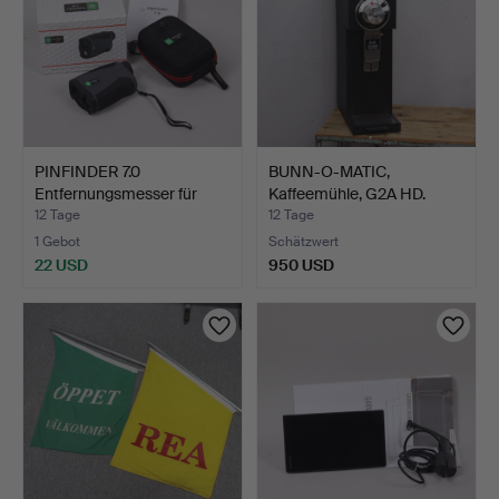
PINFINDER 7.0
BUNN-O-MATIC,
Entfernungsmesser für
Kaffeemühle, G2A HD.
Golfsp…
12 Tage
12 Tage
1 Gebot
Schätzwert
22 USD
950 USD