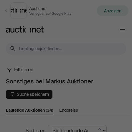
Auctionet
Anzeigen
Schließen
Verfügbar auf Google Play
Auctionet.com
Filtrieren
Sonstiges
Sonstiges bei Markus Auktioner
bei
Suche speichern
Markus
Laufende Auktionen
(34)
Endpreise
Auktioner
Laufende
Sortieren