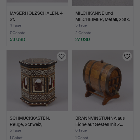
MASERHOLZSCHALEN, 4
MILCHKANNE und
St.
MILCHEIMER, Metall, 2 Stk.
4 Tage
5 Tage
7 Gebote
2 Gebote
53 USD
27 USD
SCHMUCKKASTEN,
BRÄNNVINSTUNNA aus
Reuge, Schweiz,
Eiche auf Gestell mit Z…
marokkanisc…
5 Tage
6 Tage
1 Gebot
1 Gebot