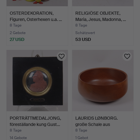
OSTERDEKORATION,
RELIGIÖSE OBJEKTE,
Figuren, Osterhexen u.a. …
Maria, Jesus, Madonna, …
8 Tage
8 Tage
2 Gebote
Schätzwert
27 USD
53 USD
PORTRÄTTMEDALJONG,
LAURIDS LØNBORG.
föreställande kung Gust…
große Schale aus
Teakholz…
8 Tage
8 Tage
14 Gebote
1 Gebot