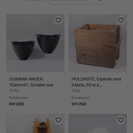
Auktionen
GUNNAR ANDER.
HOLZKISTE, Explosiv vara
"Ebenmin", Schalen aus
II klass, 50 st k…
"Eben…
12 Std
1 Tag
Schätzwert
Schätzwert
64 USD
64 USD