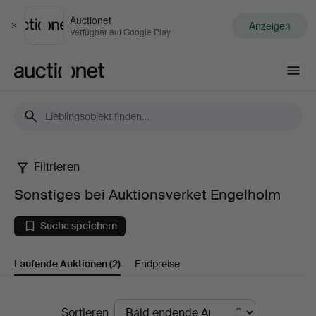
Auctionet
Anzeigen
Schließen
Verfügbar auf Google Play
Auctionet.com
Filtrieren
Sonstiges
Sonstiges bei Auktionsverket Engelholm
bei
Suche speichern
Auktionsverket
Laufende Auktionen
(2)
Endpreise
Engelholm
Laufende
Sortieren