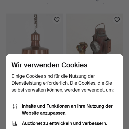
Auktionen
Wir verwenden Cookies
Einige Cookies sind für die Nutzung der
DECKENLEUCHTE, zweite
LATERNE 2 Stk., erste
Hälfte des 20. Jahrh…
Hälfte des 20. Jahrh…
Dienstleistung erforderlich. Die Cookies, die Sie
7 Tage
7 Tage
selbst verwalten können, werden verwendet, um:
Schätzwert
Schätzwert
85 USD
85 USD
Inhalte und Funktionen an Ihre Nutzung der
Website anzupassen.
Suche speichern
Auctionet zu entwickeln und verbessern.
Sie können auch in
Beendete Auktionen aus unserem