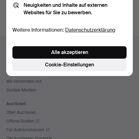
Neuigkeiten und Inhalte auf externen
Archiv
suchen.
Websites für Sie zu bewerben.
Weitere Informationen:
Datenschutzerklärung
Fußzeilen-
Hilfe und Kontakt
Navigation
Alle akzeptieren
Kontakt mit dem Support aufnehmen
Alle Auktionshäuser
Cookie-Einstellungen
Zahlungsweisen
Wir versenden mit
Soziale Medien
Auctionet
Über Auctionet
Offene Stellen
Für Auktionshäuser
Die Auctionet-Garantie