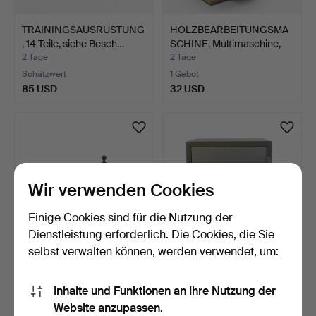
TRAININGSAUSRÜSTUNG
HOLZBEARBEITUNGSMA
, 14 Teile, siehe Besch…
SCHINE, Multimaschine,
L…
2 Tage
2 Tage
Schätzwert
1 Gebot
85 USD
32 USD
Wir verwenden Cookies
Einige Cookies sind für die Nutzung der
Dienstleistung erforderlich. Die Cookies, die Sie
selbst verwalten können, werden verwendet, um:
SCHREIBTISCHGARNITU
GELDSCHRANK, Diplomat.
R mit zwei
Inhalte und Funktionen an Ihre Nutzung der
TINTENFÄSSER…
2 Tage
2 Tage
Website anzupassen.
Schätzwert
Schätzwert