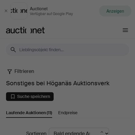
Auctionet
Anzeigen
Schließen
Verfügbar auf Google Play
Auctionet.com
Filtrieren
Sonstiges
Sonstiges bei Höganäs Auktionsverk
bei
Suche speichern
Höganäs
Laufende Auktionen
(11)
Endpreise
Auktionsverk
Laufende
Sortieren