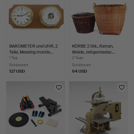
BAROMETER und UHR, 2
KÖRBE 2 Stk., Rattan,
Teile, Messing montie…
Weide, zeitgenössisc…
1 Tag
2 Tage
Schätzwert
Schätzwert
127 USD
64 USD