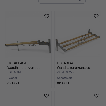
Auktionen
HUTABLAGE,
HUTABLAGE,
Wandhalterungen aus
Wandhalterungen aus
Aluminium, …
Aluminium, …
1 Std 59 Min
2 Std 59 Min
1 Gebot
Schätzwert
32 USD
85 USD