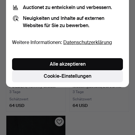
64 USD
85 USD
Auctionet zu entwickeln und verbessern.
Neuigkeiten und Inhalte auf externen
Websites für Sie zu bewerben.
Weitere Informationen:
Datenschutzerklärung
Alle akzeptieren
Cookie-Einstellungen
LP-Schallplatte, CD und
KASTEN, Laubholz,
FOLDER, Tommy Stee…
Messingdetails, 20. Jahr…
3 Tage
3 Tage
Schätzwert
Schätzwert
64 USD
64 USD