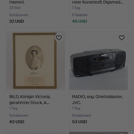
Hemmi.
roter Kunststoff, Digsmed…
23 Std
1 Tag
Schätzwert
5 Gebote
32 USD
49 USD
BILD, Königin Victoria,
RADIO, sog. Ghettoblaster,
gerahmter Druck, A…
JVC.
1 Tag
1 Tag
Schätzwert
Schätzwert
43 USD
53 USD