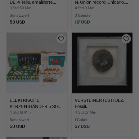
DE, 4 Teile, emaillierte…
N, Union record, Chicago,…
3 Std 59 Min
4 Std 3 Min
Schätzwert
3 Gebote
53 USD
117 USD
ELEKTRISCHE
VERSTEINERTES HOLZ,
KERZENSTÄNDER 5 Stk.,
Fossil.
Luma, Ep…
4 Std 18 Min
4 Std 27 Min
Schätzwert
1 Gebot
53 USD
37 USD