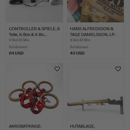
CONTROLLER & SPIELE, 8
HANS ALFREDSSON &
Teile, X-Box & X-Bo…
TAGE DANIELSSON. LP-
Scha…
6 Std 33 Min
6 Std 43 Min
Schätzwert
Schätzwert
64 USD
43 USD
AKROBATRINGE.
HUTABLAGE,