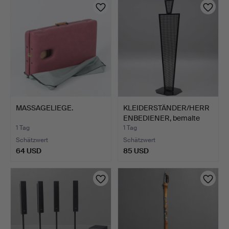
MASSAGELIEGE.
KLEIDERSTÄNDER/HERR
ENBEDIENER, bemalte
Met…
1 Tag
1 Tag
Schätzwert
Schätzwert
64 USD
85 USD