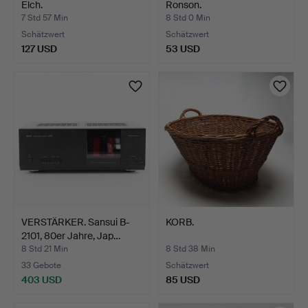
Elch.
Ronson.
7 Std 57 Min
8 Std 0 Min
Schätzwert
Schätzwert
127 USD
53 USD
VERSTÄRKER. Sansui B-
KORB.
2101, 80er Jahre, Jap…
8 Std 21 Min
8 Std 38 Min
33 Gebote
Schätzwert
403 USD
85 USD