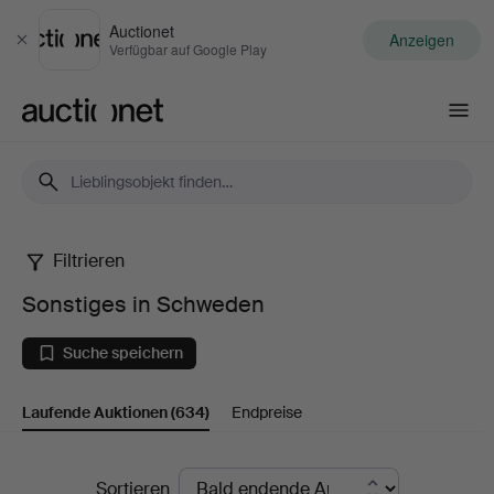
Auctionet
Anzeigen
Schließen
Verfügbar auf Google Play
Auctionet.com
Filtrieren
Sonstiges
Sonstiges in Schweden
in
Suche speichern
Schweden
Laufende Auktionen
(634)
Endpreise
Laufende
Sortieren