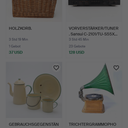
HOLZKORB.
VORVERSTÄRKER/TUNER
. Sansui C-2101/TU-S55X…
3 Std 19 Min
3 Std 45 Min
1 Gebot
23 Gebote
37 USD
128 USD
GEBRAUCHSGEGENSTÄN
TRICHTERGRAMMOPHO