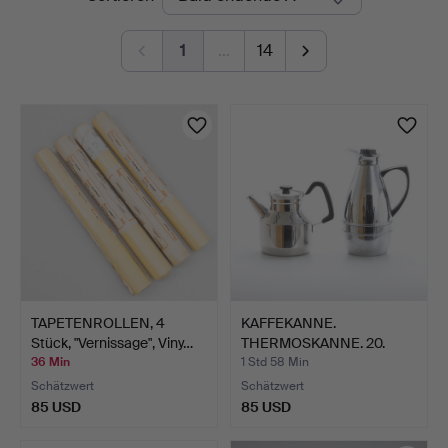
Auktionen
1
…
14
TAPETENROLLEN, 4
KAFFEKANNE.
Stück, "Vernissage", Viny…
THERMOSKANNE. 20.
Jahrhundert.
36 Min
1 Std 58 Min
Schätzwert
Schätzwert
85 USD
85 USD