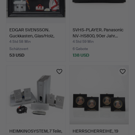
EDGAR SVENSSON.
SVHS-PLAYER. Panasonic
Guckkasten, Glas/Holz,
NV-HS800, 90er Jahr…
Gol…
4 Std 58 Min
4 Std 59 Min
Schätzwert
6 Gebote
53 USD
138 USD
HEIMKINOSYSTEM, 7 Teile,
HERRSCHERREIHE, 19