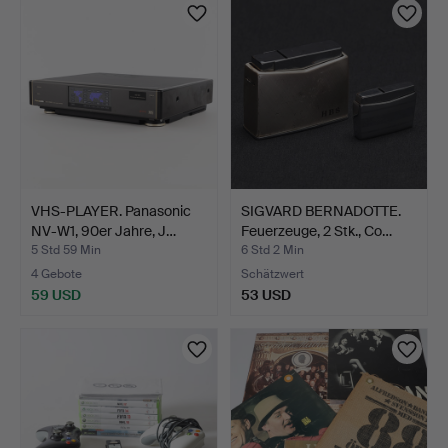
Objekt
VHS-PLAYER. Panasonic
SIGVARD BERNADOTTE.
NV-W1, 90er Jahre, J…
Feuerzeuge, 2 Stk., Co…
5 Std 59 Min
6 Std 2 Min
4 Gebote
Schätzwert
59 USD
53 USD