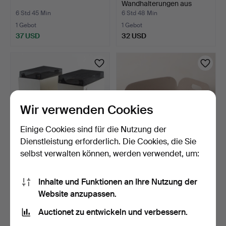
Wandhalterungen aus
Aluminium, …
6 Std 45 Min
6 Std 48 Min
1 Gebot
1 Gebot
37 USD
32 USD
Wir verwenden Cookies
Einige Cookies sind für die Nutzung der
Dienstleistung erforderlich. Die Cookies, die Sie
selbst verwalten können, werden verwendet, um:
LAUTSPRECHER, ein Paar,
AUFBEWAHRUNGSKORB,
Peerless, Dänemark…
"Restore", Muuto, Dänem…
Inhalte und Funktionen an Ihre Nutzung der
6 Std 59 Min
7 Std 32 Min
Website anzupassen.
Schätzwert
Schätzwert
64 USD
43 USD
Auctionet zu entwickeln und verbessern.