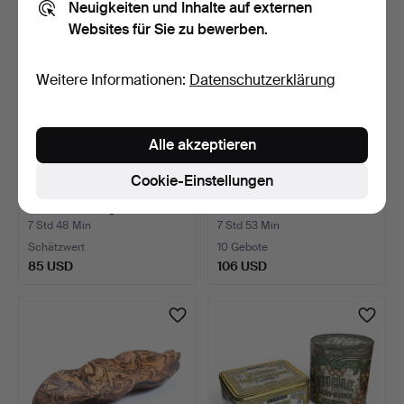
Neuigkeiten und Inhalte auf externen
Websites für Sie zu bewerben.
Weitere Informationen:
Datenschutzerklärung
Alle akzeptieren
Cookie-Einstellungen
HUTABLAGE,
ELCHLEDER. Ca. 8,5 m2.
Wandhalterungen aus
Aluminium, …
7 Std 48 Min
7 Std 53 Min
Schätzwert
10 Gebote
85 USD
106 USD