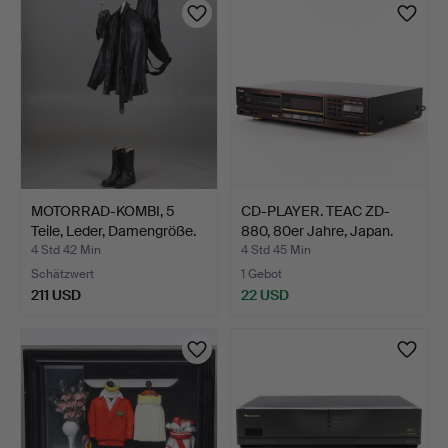
MOTORRAD-KOMBI, 5
CD-PLAYER. TEAC ZD-
Teile, Leder, Damengröße.
880, 80er Jahre, Japan.
4 Std 42 Min
4 Std 45 Min
Schätzwert
1 Gebot
211 USD
22 USD