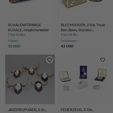
SCHALENFÖRMIGE
BLECHDOSEN, 2 Stk. Thule
SCHALE, möglicherweise
Bon-Bons, Stockho…
Oliv…
7 Std 54 Min
7 Std 55 Min
1 Gebot
Schätzwert
32 USD
43 USD
JAGDTROPHÄEN, 5 St.,
FEUERZEUG. 5 Stk.,