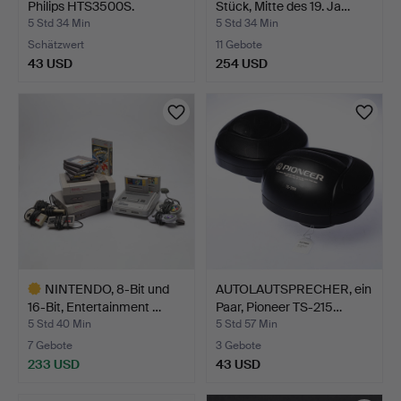
Philips HTS3500S.
Stück, Mitte des 19. Ja…
5 Std 34 Min
5 Std 34 Min
Schätzwert
11 Gebote
43 USD
254 USD
NINTENDO, 8-Bit und
AUTOLAUTSPRECHER, ein
16-Bit, Entertainment …
Paar, Pioneer TS-215…
5 Std 40 Min
5 Std 57 Min
7 Gebote
3 Gebote
233 USD
43 USD
Ausgewähltes