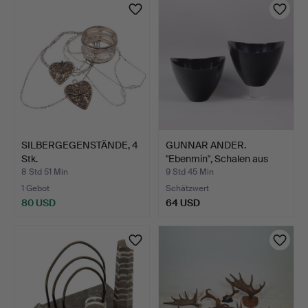
SILBERGEGENSTÄNDE, 4
GUNNAR ANDER.
Stk.
"Ebenmin", Schalen aus
"Eben…
8 Std 51 Min
9 Std 45 Min
1 Gebot
Schätzwert
80 USD
64 USD