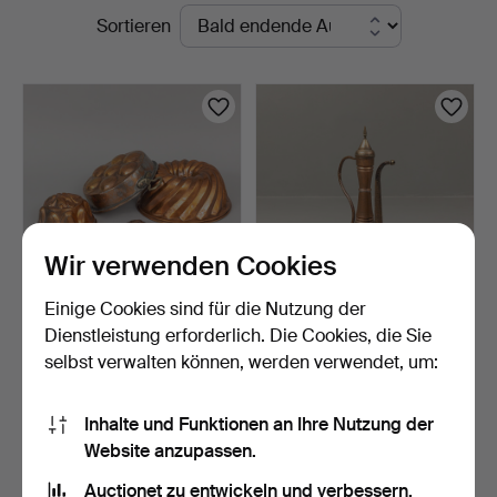
Laufende
Sortieren
Garpenhus
Auktionen
Auktioner
Wir verwenden Cookies
Einige Cookies sind für die Nutzung der
KUPFERFORMEN, 13 Stk.,
KANNE - BODENVASE,
Dienstleistung erforderlich. Die Cookies, die Sie
18. und 20. Jahrhun…
Aftaba / Ibrik, Nordafr…
selbst verwalten können, werden verwendet, um:
5 Tage
7 Tage
Schätzwert
Schätzwert
85 USD
64 USD
Inhalte und Funktionen an Ihre Nutzung der
Website anzupassen.
Suche speichern
Auctionet zu entwickeln und verbessern.