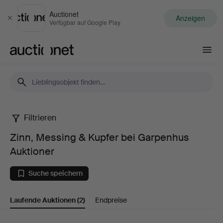
Auctionet
Anzeigen
Schließen
Verfügbar auf Google Play
Auctionet.com
Filtrieren
Zinn,
Zinn, Messing & Kupfer bei Garpenhus
Messing
Auktioner
&
Suche speichern
Kupfer
Laufende Auktionen
(2)
Endpreise
bei