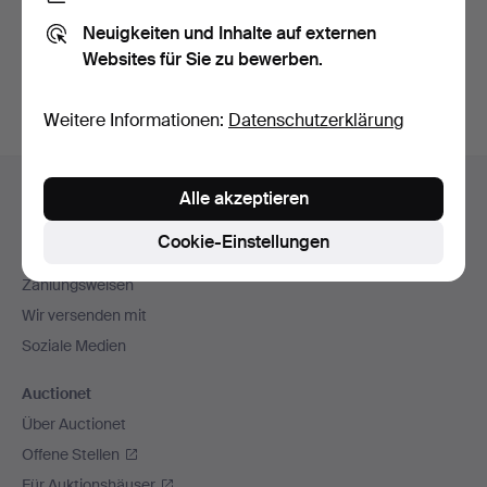
Sie können auch in
Beendete Auktionen aus unserem
Neuigkeiten und Inhalte auf externen
Archiv
suchen.
Websites für Sie zu bewerben.
Weitere Informationen:
Datenschutzerklärung
Fußzeilen-
Hilfe und Kontakt
Alle akzeptieren
Navigation
Kontakt mit dem Support aufnehmen
Cookie-Einstellungen
Alle Auktionshäuser
Zahlungsweisen
Wir versenden mit
Soziale Medien
Auctionet
Über Auctionet
Offene Stellen
Für Auktionshäuser