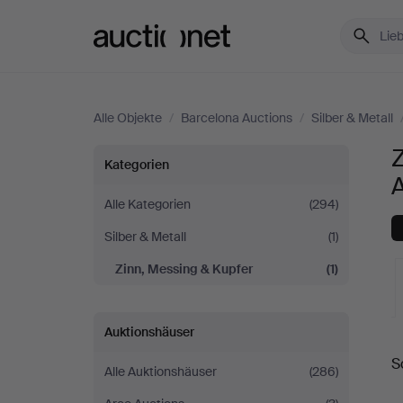
Auctionet.com
Alle Objekte
/
Barcelona Auctions
/
Silber & Metall
Z
Zinn,
Kategorien
Messing
Alle Kategorien
(294)
Silber & Metall
(1)
&
Zinn, Messing & Kupfer
(1)
Kupfer
bei
Auktionshäuser
L
S
Barcelona
Alle Auktionshäuser
(286)
A