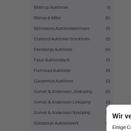
Bidstrup Auktioner
(1)
Bishop & Miller
(5)
Björnssons Auktionskammare
(7)
Crafoord Auktioner Stockholm
(3)
Ekenbergs Auktioner
(4)
Falun Auktionsbyrå
(7)
Formstad Auktioner
(3)
Garpenhus Auktioner
(2)
Gomér & Andersson Jönköping
(9)
Gomér & Andersson Linköping
(3)
Gomér & Andersson Nyköping
(6)
Wir v
Göteborgs Auktionsverk
(2)
Einige C