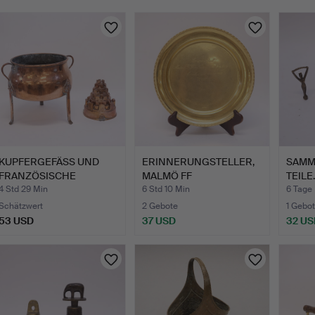
KUPFERGEFÄSS UND
ERINNERUNGSTELLER,
SAMM
FRANZÖSISCHE
MALMÖ FF
TEILE.
PUDDINGFORM,…
EUROPACUPFINAL…
4 Std 29 Min
6 Std 10 Min
6 Tage
Schätzwert
2 Gebote
1 Gebot
53 USD
37 USD
32 US