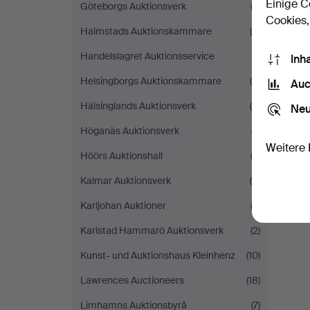
Einige C
Göteborgs Auktionsverk
(3)
Cookies,
Halmstads Auktionskammare
(8)
Handelslagret Auktionsservice
(1)
Inh
Helsingborgs Auktionskammare
(8)
Auc
Hälsinglands Auktionsverk
(4)
Neu
Höganäs Auktionsverk
(7)
Weitere 
Höörs Auktionshall
(2)
Kalmar Auktionsverk
(9)
Karljohan Auktioner
(2)
Karlstad Hammarö Auktionsverk
(2)
Kunst- und Auktionshaus Kleinhenz
(10)
Lawrences Auctioneers
(18)
Limhamns Auktionsbyrå
(7)