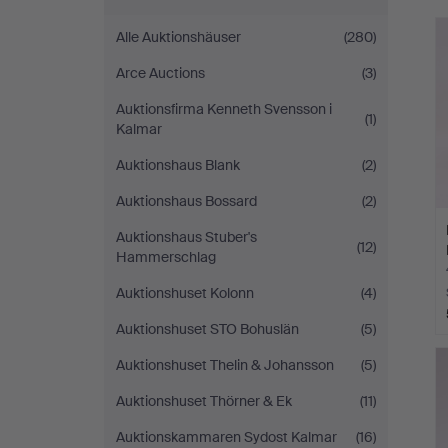
Auktionskammare
Alle Auktionshäuser
(280)
Arce Auctions
(3)
Auktionsfirma Kenneth Svensson i
(1)
Kalmar
Auktionshaus Blank
(2)
Auktionshaus Bossard
(2)
Auktionshaus Stuber's
(12)
Hammerschlag
Auktionshuset Kolonn
(4)
Auktionshuset STO Bohuslän
(5)
Auktionshuset Thelin & Johansson
(5)
Auktionshuset Thörner & Ek
(11)
Auktionskammaren Sydost Kalmar
(16)