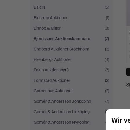
Balclis
(5)
Bidstrup Auktioner
(1)
Bishop & Miller
(8)
Björnssons Auktionskammare
(7)
Crafoord Auktioner Stockholm
(3)
Ekenbergs Auktioner
(4)
Falun Auktionsbyrå
(7)
Formstad Auktioner
(2)
S
Garpenhus Auktioner
(2)
Gomér & Andersson Jönköping
(7)
Gomér & Andersson Linköping
(3)
Wir v
Gomér & Andersson Nyköping
(7)