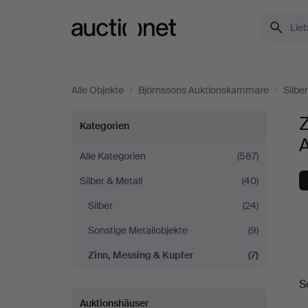
Auctionet.com
Alle Objekte
/
Björnssons Auktionskammare
/
Silbe
Zinn,
Z
Kategorien
Messing
Alle Kategorien
(587)
Silber & Metall
(40)
&
Silber
(24)
Kupfer
Sonstige Metallobjekte
(9)
bei
Zinn, Messing & Kupfer
(7)
L
Björnssons
S
A
Auktionshäuser