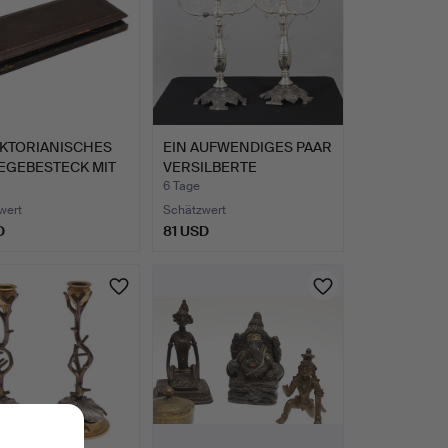
IKTORIANISCHES
EIN AUFWENDIGES PAAR
EGEBESTECK MIT
VERSILBERTE
…
DREIFLAMM…
6 Tage
wert
Schätzwert
D
81 USD