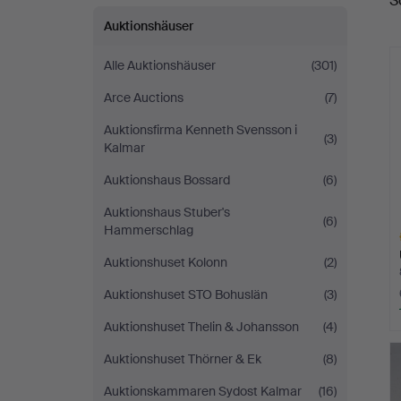
S
A
Auktionshäuser
Alle Auktionshäuser
(301)
Arce Auctions
(7)
Auktionsfirma Kenneth Svensson i
(3)
Kalmar
Auktionshaus Bossard
(6)
Auktionshaus Stuber's
(6)
Hammerschlag
Auktionshuset Kolonn
(2)
Auktionshuset STO Bohuslän
(3)
Auktionshuset Thelin & Johansson
(4)
A
O
Auktionshuset Thörner & Ek
(8)
Auktionskammaren Sydost Kalmar
(16)