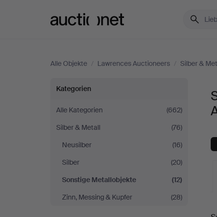
Auctionet.com
Alle Objekte
/
Lawrences Auctioneers
/
Silber & Met
Sonstige
Kategorien
S
Metallobjekte
Alle Kategorien
(662)
Silber & Metall
(76)
bei
Neusilber
(16)
Lawrences
Silber
(20)
Auctioneers
Sonstige Metallobjekte
(12)
Zinn, Messing & Kupfer
(28)
L