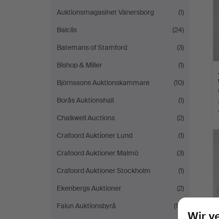
Auktionsmagasinet Vänersborg
(1)
Balclis
(24)
Batemans of Stamford
(3)
Bishop & Miller
(1)
Björnssons Auktionskammare
(10)
Borås Auktionshall
(1)
Chalkwell Auctions
(2)
Crafoord Auktioner Lund
(1)
Crafoord Auktioner Malmö
(3)
Crafoord Auktioner Stockholm
(1)
Ekenbergs Auktioner
(2)
Falun Auktionsbyrå
(10)
Wir v