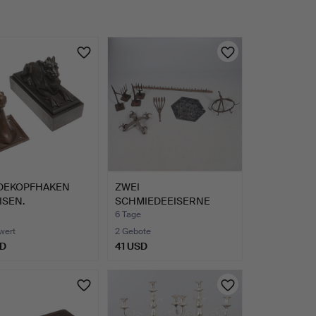
DEKOPFHAKEN
ZWEI
ISEN.
SCHMIEDEEISERNE
WILDHAKEN.
6 Tage
wert
2 Gebote
SD
41 USD