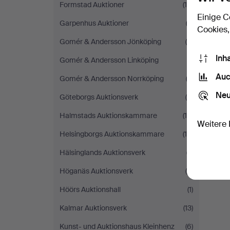
Formstad Auktioner
(10)
Einige C
Garpenhus Auktioner
(2)
Cookies,
Gomér & Andersson Jönköping
(6)
Inh
Gomér & Andersson Linköping
(1)
Auc
Gomér & Andersson Norrköping
(3)
Neu
Göteborgs Auktionsverk
(5)
S
Halmstads Auktionskammare
(10)
Weitere 
Helsingborgs Auktionskammare
(18)
Hälsinglands Auktionsverk
(7)
Höganäs Auktionsverk
(4)
Höörs Auktionshall
(1)
Kalmar Auktionsverk
(13)
Kunst- und Auktionshaus Kleinhenz
(6)