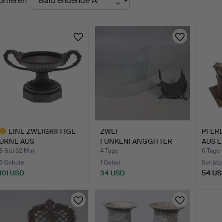
ortieren
uktionen
EINE ZWEIGRIFFIGE
ZWEI
PFER
URNE AUS
FUNKENFANGGITTER
AUS E
BRONZEGUSS.
AUS GLAS UND EIN
8 Std 32 Min
4 Tage
6 Tage
HOL…
6 Gebote
1 Gebot
Schätz
101 USD
34 USD
54 U
usgewähltes
bjekt