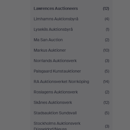
Lawrences Auctioneers
(12)
Limhamns Auktionsbyrå
(4)
Lysekils Auktionsbyrå
(1)
Ma San Auction
(2)
Markus Auktioner
(10)
Norrlands Auktionsverk
(3)
Palsgaard Kunstauktioner
(5)
RA Auktionsverket Norrköping
(14)
Roslagens Auktionsverk
(2)
Skånes Auktionsverk
(12)
Stadsauktion Sundsvall
(5)
Stockholms Auktionsverk
(3)
Düsseldorf/Neuss