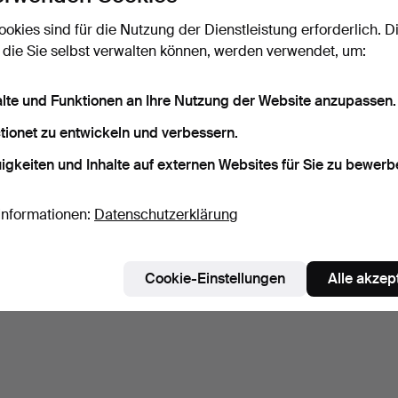
KONVOLUT
ZWEI FAST IDENTISCHE
EIN P
ookies sind für die Nutzung der Dienstleistung erforderlich. D
VERSCHIEDENER
BLEIDOSEN MIT DECKEL.
KERZ
 die Sie selbst verwalten können, werden verwendet, um:
METALLGEGENSTÄNDE.
VIKT
6 Tage
6 Tage
6 Tage
Schätzwert
Schätzwert
Schätz
alte und Funktionen an Ihre Nutzung der Website anzupassen.
41 USD
81 USD
54 U
tionet zu entwickeln und verbessern.
Suche speichern
igkeiten und Inhalte auf externen Websites für Sie zu bewerb
ie können auch in
Beendete Auktionen aus unserem Archiv
su
Informationen:
Datenschutzerklärung
Cookie-Einstellungen
Alle akzep