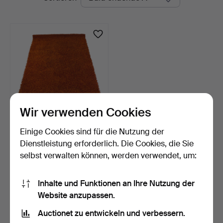
Auktionen
Wir verwenden Cookies
Einige Cookies sind für die Nutzung der
TEPPICH, "Shaggy", ca. 300
x 200 cm, zeitg…
Dienstleistung erforderlich. Die Cookies, die Sie
5 Tage
selbst verwalten können, werden verwendet, um:
Schätzwert
137 USD
Inhalte und Funktionen an Ihre Nutzung der
Website anzupassen.
Suche speichern
Auctionet zu entwickeln und verbessern.
Sie können auch in
Beendete Auktionen aus unserem