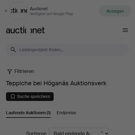
Auctionet
Anzeigen
Schließen
Verfügbar auf Google Play
Auctionet.com
Filtrieren
Teppiche
Teppiche bei Höganäs Auktionsverk
bei
Suche speichern
Höganäs
Laufende Auktionen
(1)
Endpreise
Auktionsverk
Laufende
Sortieren