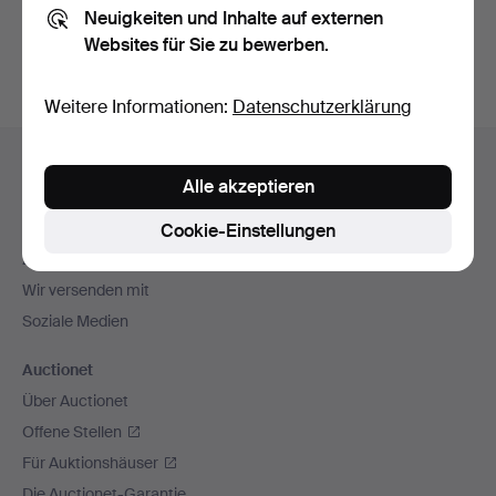
Neuigkeiten und Inhalte auf externen
Archiv
suchen.
Websites für Sie zu bewerben.
Weitere Informationen:
Datenschutzerklärung
Fußzeilen-
Hilfe und Kontakt
Navigation
Alle akzeptieren
Kontakt mit dem Support aufnehmen
Alle Auktionshäuser
Cookie-Einstellungen
Zahlungsweisen
Wir versenden mit
Soziale Medien
Auctionet
Über Auctionet
Offene Stellen
Für Auktionshäuser
Die Auctionet-Garantie