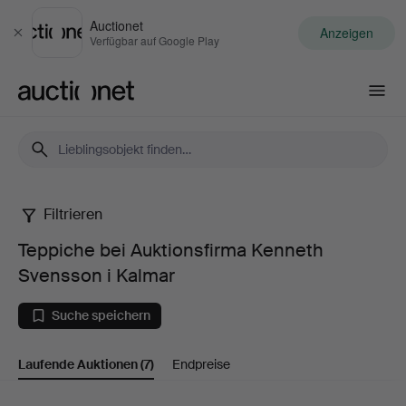
Auctionet
Anzeigen
Schließen
Verfügbar auf Google Play
Auctionet.com
Filtrieren
Teppiche
Teppiche bei Auktionsfirma Kenneth
bei
Svensson i Kalmar
Auktionsfirma
Suche speichern
Kenneth
Laufende Auktionen
(7)
Endpreise
Svensson