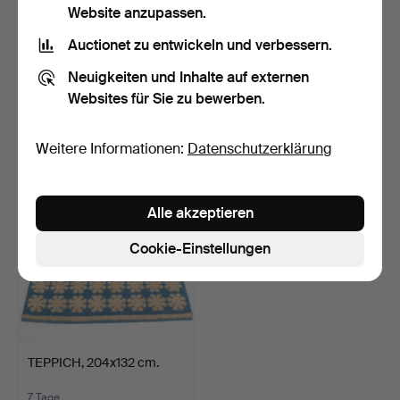
Website anzupassen.
Auctionet zu entwickeln und verbessern.
TEPPICH, Rölakan,
TEPPICH, Wolle, 195x136
Neuigkeiten und Inhalte auf externen
162x235 cm.
cm.
Websites für Sie zu bewerben.
7 Tage
7 Tage
Schätzwert
Schätzwert
85 USD
53 USD
Weitere Informationen:
Datenschutzerklärung
Alle akzeptieren
Cookie-Einstellungen
TEPPICH, 204x132 cm.
7 Tage