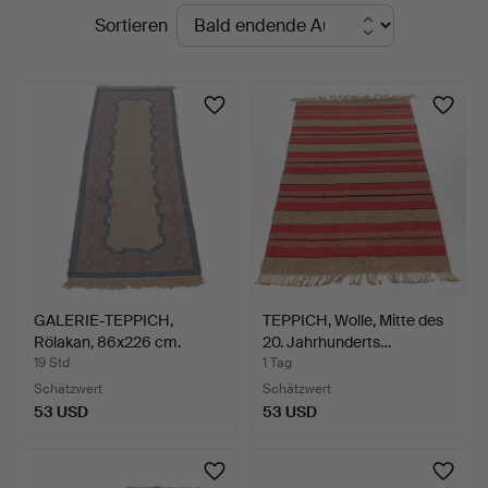
Laufende
Sortieren
i
Auktionen
Kalmar
GALERIE-TEPPICH,
TEPPICH, Wolle, Mitte des
Rölakan, 86x226 cm.
20. Jahrhunderts…
19 Std
1 Tag
Schätzwert
Schätzwert
53 USD
53 USD