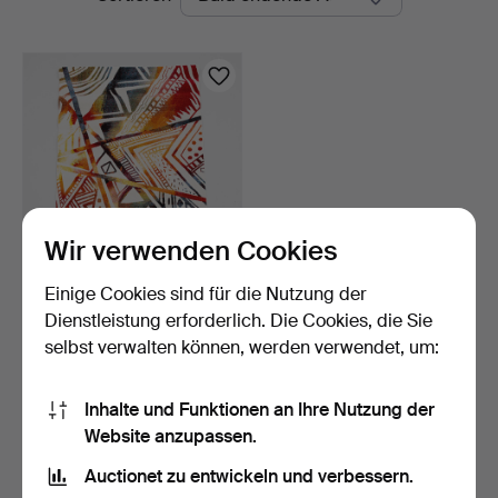
Auktionen
Wir verwenden Cookies
Einige Cookies sind für die Nutzung der
TEPPICH, "Sky", Merinos,
maschinengewebt, …
Dienstleistung erforderlich. Die Cookies, die Sie
1 Tag
selbst verwalten können, werden verwendet, um:
Schätzwert
159 USD
Inhalte und Funktionen an Ihre Nutzung der
Website anzupassen.
Suche speichern
Auctionet zu entwickeln und verbessern.
Sie können auch in
Beendete Auktionen aus unserem