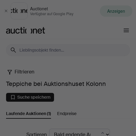
Auctionet
Anzeigen
Schließen
Verfügbar auf Google Play
Auctionet.com
Filtrieren
Teppiche
Teppiche bei Auktionshuset Kolonn
bei
Suche speichern
Auktionshuset
Laufende Auktionen
(1)
Endpreise
Kolonn
Laufende
Sortieren