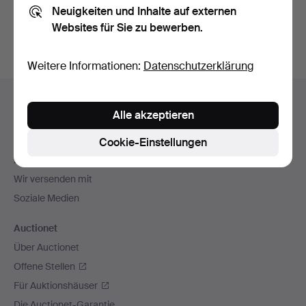
Neuigkeiten und Inhalte auf externen
Archiv
suchen.
Websites für Sie zu bewerben.
Weitere Informationen:
Datenschutzerklärung
Fußzeilen-
Hilfe und Kontakt
Navigation
Alle akzeptieren
Kontakt mit dem Support aufnehmen
Alle Auktionshäuser
Cookie-Einstellungen
Zahlungsweisen
Wir versenden mit
Soziale Medien
Auctionet
Über Auctionet
Offene Stellen
Für Auktionshäuser
Die Auctionet-Garantie