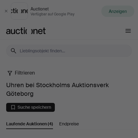
Auctionet
Anzeigen
Schließen
Verfügbar auf Google Play
Auctionet.com
Filtrieren
Uhren
Uhren bei Stockholms Auktionsverk
bei
Göteborg
Stockholms
Suche speichern
Auktionsverk
Laufende Auktionen
(4)
Endpreise
Göteborg