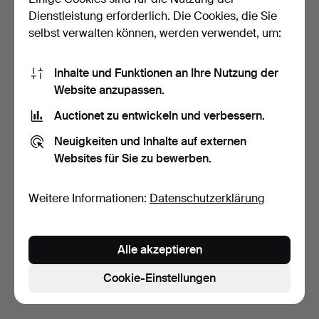
Dienstleistung erforderlich. Die Cookies, die Sie
selbst verwalten können, werden verwendet, um:
Inhalte und Funktionen an Ihre Nutzung der
Website anzupassen.
Auctionet zu entwickeln und verbessern.
ROLEX, Oyster
TISSOT, Armbanduhr, 17
Neuigkeiten und Inhalte auf externen
Perpetual, Datejust,
mm, 18K Weißgold, 2…
Websites für Sie zu bewerben.
Chronom…
6 Tage
6 Tage
9 Gebote
9 Gebote
6.752 USD
792 USD
Weitere Informationen:
Datenschutzerklärung
Ausgewähltes
Objekt
Suche speichern
Alle akzeptieren
Sie können auch in
Beendete Auktionen aus unserem
Archiv
suchen.
Cookie-Einstellungen