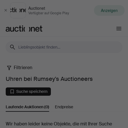
Auctionet
Anzeigen
Schließen
Verfügbar auf Google Play
Auctionet.com
Filtrieren
Uhren
Uhren bei Rumsey’s Auctioneers
bei
Suche speichern
Rumsey’s
Laufende Auktionen
(0)
Endpreise
Auctioneers
Laufende
Wir haben leider keine Objekte, die mit Ihrer Suche