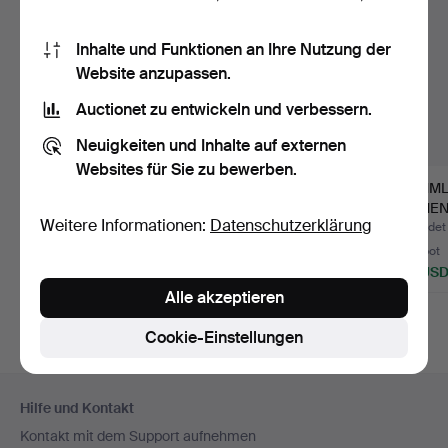
Inhalte und Funktionen an Ihre Nutzung der
Website anzupassen.
Auctionet zu entwickeln und verbessern.
Neuigkeiten und Inhalte auf externen
Websites für Sie zu bewerben.
BREITLING
DAMEN- &
SAMML
SUPEROCEAN
HERRENUHREN.
DAMEN
Weitere Informationen:
Datenschutzerklärung
HERITAGE.
Beendet 22. Okt 2025
Beendet 22. Aug 2025
Beendet 
7 Gebote
1 Gebot
1 Gebot
4.618 USD
34 USD
34 US
Alle akzeptieren
Cookie-Einstellungen
Fußzeilen-
Hilfe und Kontakt
Navigation
Kontakt mit dem Support aufnehmen