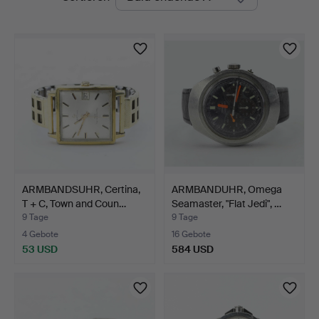
Auktionen
ARMBANDSUHR, Certina,
ARMBANDUHR, Omega
T + C, Town and Coun…
Seamaster, "Flat Jedi", …
9 Tage
9 Tage
4 Gebote
16 Gebote
53 USD
584 USD