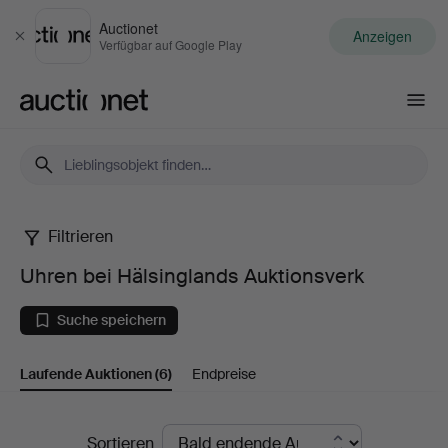
Auctionet
Anzeigen
Schließen
Verfügbar auf Google Play
Auctionet.com
Filtrieren
Uhren
Uhren bei Hälsinglands Auktionsverk
bei
Suche speichern
Hälsinglands
Laufende Auktionen
(6)
Endpreise
Auktionsverk
Laufende
Sortieren