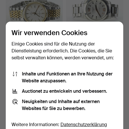
Wir verwenden Cookies
Einige Cookies sind für die Nutzung der
ARMBANDSUHR, Omega
ARMBANDSUHR, Longines
Seamaster.
Conquest, 41 mm.
Dienstleistung erforderlich. Die Cookies, die Sie
9 Tage
9 Tage
selbst verwalten können, werden verwendet, um:
16 Gebote
5 Gebote
259 USD
211 USD
Inhalte und Funktionen an Ihre Nutzung der
Website anzupassen.
Auctionet zu entwickeln und verbessern.
Neuigkeiten und Inhalte auf externen
Websites für Sie zu bewerben.
Weitere Informationen:
Datenschutzerklärung