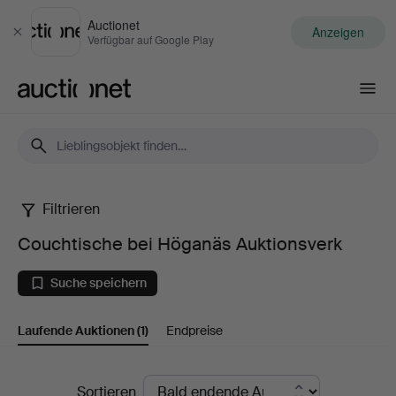
Auctionet
Anzeigen
Schließen
Verfügbar auf Google Play
Auctionet.com
Filtrieren
Couchtische
Couchtische bei Höganäs Auktionsverk
bei
Suche speichern
Höganäs
Laufende Auktionen
(1)
Endpreise
Auktionsverk
Laufende
Sortieren