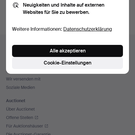
Neuigkeiten und Inhalte auf externen
Archiv
suchen.
Websites für Sie zu bewerben.
Weitere Informationen:
Datenschutzerklärung
Fußzeilen-
Hilfe und Kontakt
Navigation
Alle akzeptieren
Kontakt mit dem Support aufnehmen
Alle Auktionshäuser
Cookie-Einstellungen
Zahlungsweisen
Wir versenden mit
Soziale Medien
Auctionet
Über Auctionet
Offene Stellen
Für Auktionshäuser
Die Auctionet-Garantie