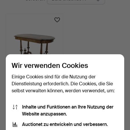
Auktionen
Wir verwenden Cookies
Einige Cookies sind für die Nutzung der
SALONSTISCH,
Neorenaissance,
Dienstleistung erforderlich. Die Cookies, die Sie
Mahagoni/Wurz…
23 Std
selbst verwalten können, werden verwendet, um:
Schätzwert
85 USD
Inhalte und Funktionen an Ihre Nutzung der
Website anzupassen.
Suche speichern
Auctionet zu entwickeln und verbessern.
Sie können auch in
Beendete Auktionen aus unserem