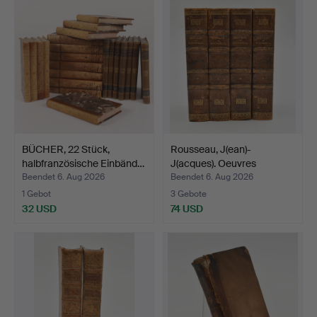
BÜCHER, 22 Stück,
Rousseau, J(ean)-
halbfranzösische Einbänd…
J(acques). Oeuvres
complè…
Beendet 6. Aug 2026
Beendet 6. Aug 2026
1 Gebot
3 Gebote
32 USD
74 USD