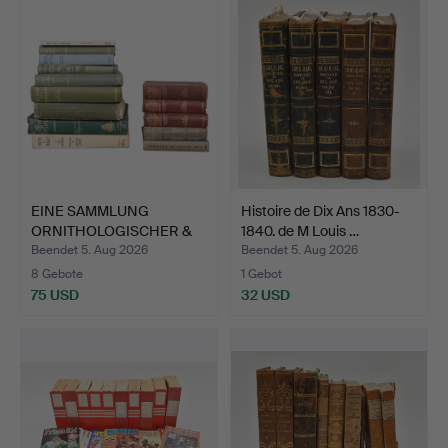
EINE SAMMLUNG
Histoire de Dix Ans 1830-
ORNITHOLOGISCHER &
1840. de M Louis …
ÄHNLICHER…
Beendet 5. Aug 2026
Beendet 5. Aug 2026
8 Gebote
1 Gebot
75 USD
32 USD