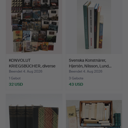
KONVOLUT
Svenska Konstnärer,
KRIEGSBÜCHER, diverse
Hjertén, Nilsson, Lund…
Titel und A…
Beendet 4. Aug 2026
Beendet 4. Aug 2026
1 Gebot
3 Gebote
32 USD
43 USD