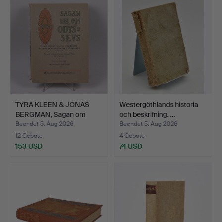
TYRA KLEEN & JONAS
Westergöthlands historia
BERGMAN, Sagan om
och beskrifning. …
Odyss…
Beendet 5. Aug 2026
Beendet 5. Aug 2026
12 Gebote
4 Gebote
153 USD
74 USD