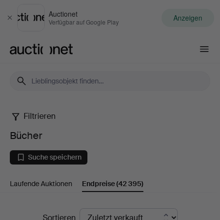
Auctionet
Anzeigen
Schließen
Verfügbar auf Google Play
Auctionet.com
Filtrieren
Bücher
Bücher
Suche speichern
Laufende Auktionen
Endpreise
(42 395)
Endpreise
Sortieren