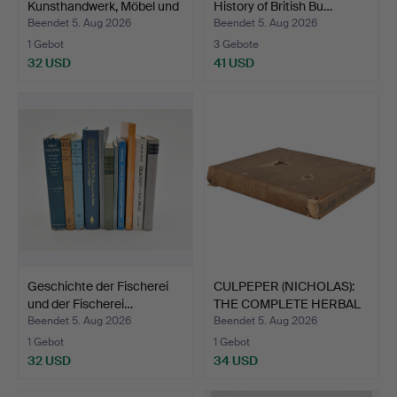
Kunsthandwerk, Möbel und
History of British Bu…
Häuse…
Beendet 5. Aug 2026
Beendet 5. Aug 2026
1 Gebot
3 Gebote
32 USD
41 USD
Geschichte der Fischerei
CULPEPER (NICHOLAS):
und der Fischerei…
THE COMPLETE HERBAL
1…
Beendet 5. Aug 2026
Beendet 5. Aug 2026
1 Gebot
1 Gebot
32 USD
34 USD