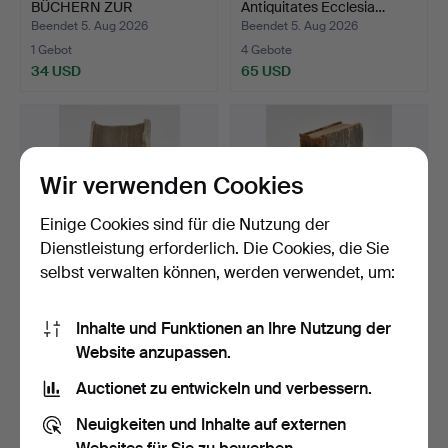
BÜCHERN ZUR
Antiquitates Ecclesia…
NATURGESCHIC…
Beendet 5. Aug 2026
Beendet 5. Aug 2026
1 Gebot
4 Gebote
34 USD
65 USD
Wir verwenden Cookies
Einige Cookies sind für die Nutzung der
Dienstleistung erforderlich. Die Cookies, die Sie
selbst verwalten können, werden verwendet, um:
HILDEBRAND, JOACHIM.
Blomsterspråket historiskt,
Inhalte und Funktionen an Ihre Nutzung der
Antiquitates. Ex univ…
mythologiskt o…
Website anzupassen.
Beendet 5. Aug 2026
Beendet 5. Aug 2026
9 Gebote
1 Gebot
Auctionet zu entwickeln und verbessern.
138 USD
32 USD
Neuigkeiten und Inhalte auf externen