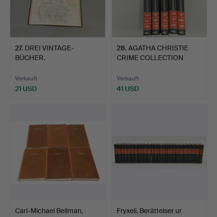
27
.
DREI VINTAGE-
28
.
AGATHA CHRISTIE
BÜCHER.
CRIME COLLECTION
BÜCHER.
Verkauft
Verkauft
21 USD
41 USD
Carl-Michael Bellman,
Fryxell. Berättelser ur