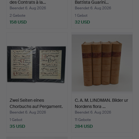
des Contrats à la…
Battista Guarini…
Beendet 6. Aug 2026
Beendet 6. Aug 2026
2 Gebote
1 Gebot
158 USD
32 USD
Zwei Seiten eines
C. A. M. LINDMAN. Bilder ur
Chorbuchs auf Pergament.
Nordens flora …
…
Beendet 6. Aug 2026
Beendet 6. Aug 2026
1 Gebot
11 Gebote
35 USD
284 USD