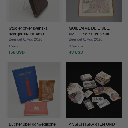
Studier öfver svenska
GUILLAIME DE L'ISLE.
skärgårds-flottans h…
NACH. KARTEN, 2 Stk. …
Beendet 6. Aug 2026
Beendet 6. Aug 2026
1 Gebot
4 Gebote
158 USD
43 USD
Bücher über schwedische
ANSICHTSKARTEN UND