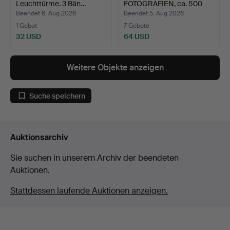
Leuchttürme. 3 Bän…
FOTOGRAFIEN, ca. 500
St…
Beendet 6. Aug 2026
Beendet 5. Aug 2026
1 Gebot
7 Gebote
32 USD
64 USD
Weitere Objekte anzeigen
Suche speichern
Auktionsarchiv
Sie suchen in unserem Archiv der beendeten
Auktionen.
Stattdessen laufende Auktionen anzeigen.