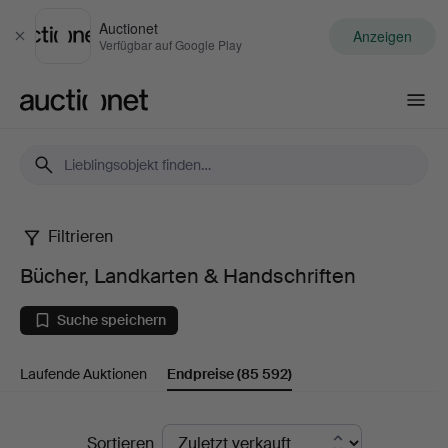
Auctionet
Anzeigen
Schließen
Verfügbar auf Google Play
Auctionet.com
Filtrieren
Bücher,
Bücher, Landkarten & Handschriften
Landkarten
Suche speichern
&
Laufende Auktionen
Endpreise
(85 592)
Handschriften
Endpreise
Sortieren