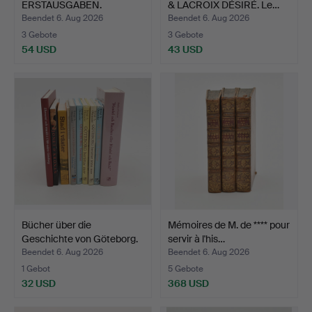
ERSTAUSGABEN.
& LACROIX DÉSIRÉ. Le…
Beendet 6. Aug 2026
Beendet 6. Aug 2026
3 Gebote
3 Gebote
54 USD
43 USD
Bücher über die
Mémoires de M. de **** pour
Geschichte von Göteborg.
servir à l'his…
1…
Beendet 6. Aug 2026
Beendet 6. Aug 2026
1 Gebot
5 Gebote
32 USD
368 USD