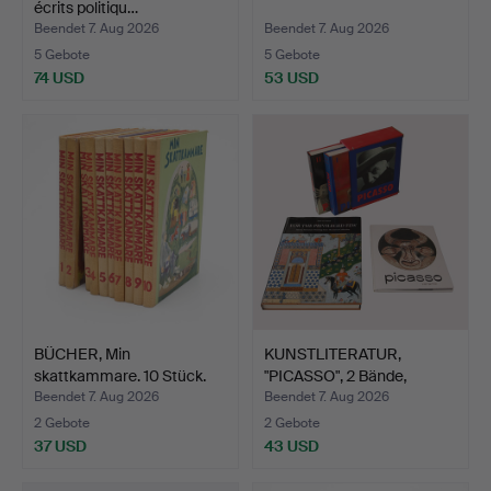
écrits politiqu…
Beendet 7. Aug 2026
Beendet 7. Aug 2026
5 Gebote
5 Gebote
74 USD
53 USD
BÜCHER, Min
KUNSTLITERATUR,
skattkammare. 10 Stück.
"PICASSO", 2 Bände,
Carste…
Beendet 7. Aug 2026
Beendet 7. Aug 2026
2 Gebote
2 Gebote
37 USD
43 USD