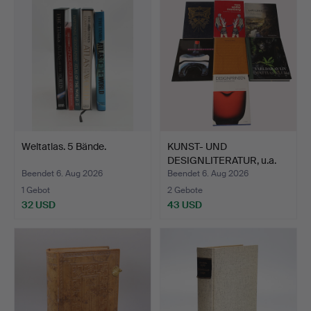
Weltatlas. 5 Bände.
KUNST- UND
DESIGNLITERATUR, u.a.
Max Walte…
Beendet 6. Aug 2026
Beendet 6. Aug 2026
1 Gebot
2 Gebote
32 USD
43 USD