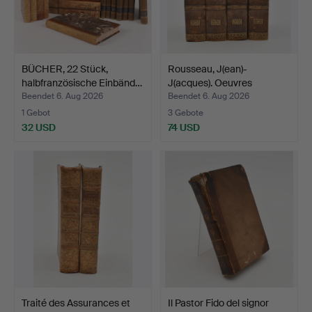
BÜCHER, 22 Stück,
Rousseau, J(ean)-
halbfranzösische Einbänd…
J(acques). Oeuvres
complè…
Beendet 6. Aug 2026
Beendet 6. Aug 2026
1 Gebot
3 Gebote
32 USD
74 USD
Traité des Assurances et
Il Pastor Fido del signor