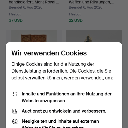
handkoloriert. Mont Royal …
Waffen und Rüstungen,…
Beendet 6. Aug 2026
Beendet 6. Aug 2026
1 Gebot
1 Gebot
37 USD
22 USD
Wir verwenden Cookies
Einige Cookies sind für die Nutzung der
Dienstleistung erforderlich. Die Cookies, die Sie
selbst verwalten können, werden verwendet, um:
HANNOVER, EMIL.
Schwedische Kinderbücher
Inhalte und Funktionen an Ihre Nutzung der
Keramisches Handbuch. 2
auf Englisch. 11 …
Website anzupassen.
Bä…
Beendet 6. Aug 2026
Beendet 6. Aug 2026
1 Gebot
1 Gebot
Auctionet zu entwickeln und verbessern.
32 USD
32 USD
Neuigkeiten und Inhalte auf externen