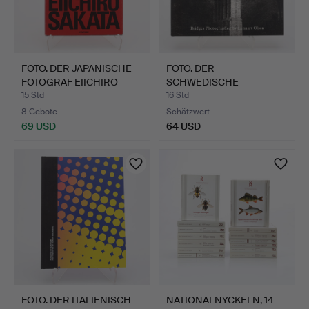
FOTO. DER JAPANISCHE
FOTO. DER
FOTOGRAF EIICHIRO
SCHWEDISCHE
SAK…
FOTOGRAF LENNART
15 Std
16 Std
OLS…
8 Gebote
Schätzwert
69 USD
64 USD
FOTO. DER ITALIENISCH-
NATIONALNYCKELN, 14