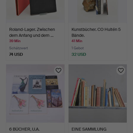
Roland-Lager. Zwischen
Kunstbücher. CO Hultén 5
dem Anfang und dem …
Bände.
39 Min
41 Min
Schätzwert
1 Gebot
74 USD
32 USD
6 BÜCHER, U.A.
EINE SAMMLUNG