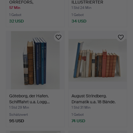
ORREFORS,
ILLUSTRIERTER
SCHWEDISCHES SILB…
KINDERLITERATU…
57 Min
1 Std 24 Min
1 Gebot
1 Gebot
32 USD
34 USD
Göteborg, der Hafen.
August Strindberg.
Schifffahrt u.a. Logg…
Dramatik u.a. 18 Bände.
1 Std 29 Min
1 Std 31 Min
Schätzwert
1 Gebot
95 USD
74 USD