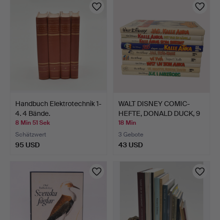
Handbuch Elektrotechnik 1-
WALT DISNEY COMIC-
4. 4 Bände.
HEFTE, DONALD DUCK, 9
ST…
8 Min 51 Sek
18 Min
Schätzwert
3 Gebote
95 USD
43 USD