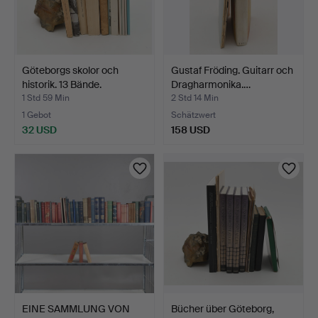
Göteborgs skolor och
Gustaf Fröding. Guitarr och
historik. 13 Bände.
Dragharmonika.…
1 Std 59 Min
2 Std 14 Min
1 Gebot
Schätzwert
32 USD
158 USD
EINE SAMMLUNG VON
Bücher über Göteborg,