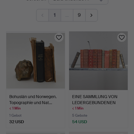
Auktionen
1
…
9
Bohuslän und Norwegen.
EINE SAMMLUNG VON
Topographie und Nat…
LEDERGEBUNDENEN
BÄNDEN A…
< 1 Min
< 1 Min
1 Gebot
5 Gebote
32 USD
54 USD