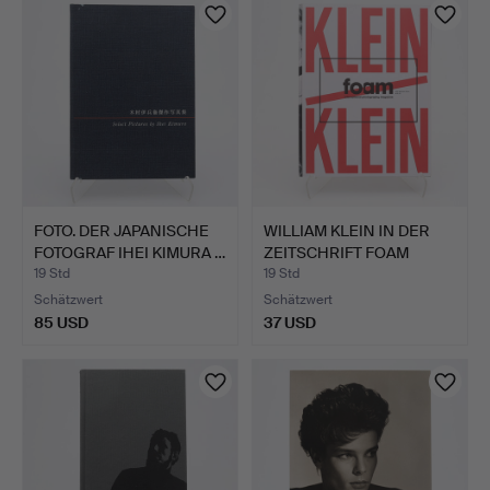
FOTO. DER JAPANISCHE
WILLIAM KLEIN IN DER
FOTOGRAF IHEI KIMURA …
ZEITSCHRIFT FOAM
MAGA…
19 Std
19 Std
Schätzwert
Schätzwert
85 USD
37 USD