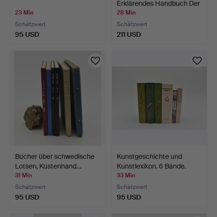
Erklärendes Handbuch Der
…
23 Min
28 Min
Schätzwert
Schätzwert
95 USD
211 USD
Bücher über schwedische
Kunstgeschichte und
Lotsen, Küstenhand…
Kunstlexikon. 6 Bände.
31 Min
33 Min
Schätzwert
Schätzwert
95 USD
95 USD