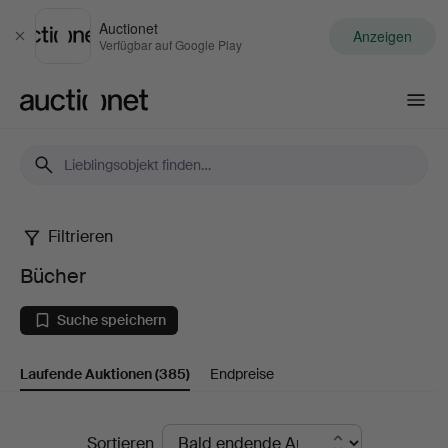
Auctionet
Anzeigen
Schließen
Verfügbar auf Google Play
Auctionet.com
Filtrieren
Bücher
Bücher
Suche speichern
Laufende Auktionen
(385)
Endpreise
Laufende
Sortieren