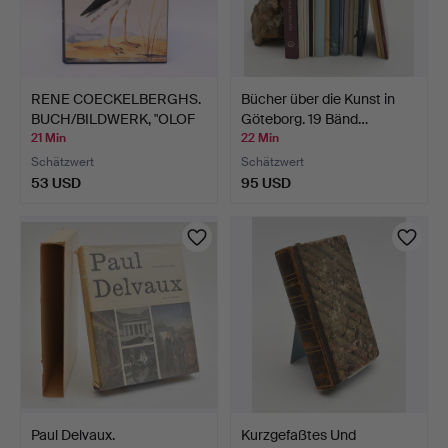
RENE COECKELBERGHS.
Bücher über die Kunst in
BUCH/BILDWERK, "OLOF
Göteborg. 19 Bänd…
R…
21 Min
22 Min
Schätzwert
Schätzwert
53 USD
95 USD
Paul Delvaux.
Kurzgefaßtes Und