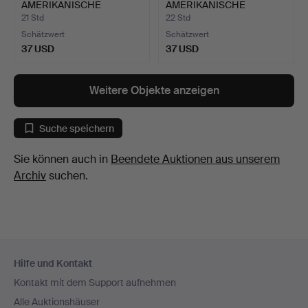
AMERIKANISCHE
AMERIKANISCHE
KUNSTFOTOGRAFIN JO…
FOTOGRAF JERRY SPA…
21 Std
22 Std
Schätzwert
Schätzwert
37 USD
37 USD
Weitere Objekte anzeigen
Suche speichern
Sie können auch in
Beendete Auktionen aus unserem
Archiv
suchen.
Fußzeilen-
Hilfe und Kontakt
Navigation
Kontakt mit dem Support aufnehmen
Alle Auktionshäuser