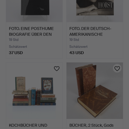
FOTO. EINE POSTHUME
FOTO. DER DEUTSCH-
BIOGRAFIE ÜBER DEN
AMERIKANISCHE
LIT…
FOTOGRAF H…
19 Std
19 Std
Schätzwert
Schätzwert
37 USD
43 USD
KOCHBÜCHER UND
BÜCHER, 2 Stück, Gods