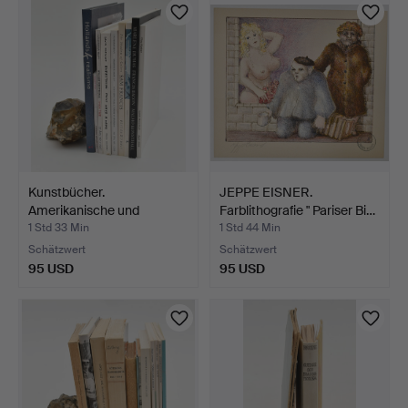
Kunstbücher.
JEPPE EISNER.
Amerikanische und
Farblithografie " Pariser Bi…
englische K…
1 Std 33 Min
1 Std 44 Min
Schätzwert
Schätzwert
95 USD
95 USD