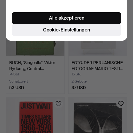
Alle akzeptieren
Cookie-Einstellungen
BUCH, "Singoalla", Viktor
FOTO. DER PERUANISCHE
Rydberg, Central…
FOTOGRAF MARIO TESTI…
14 Std
15 Std
Schätzwert
2 Gebote
53 USD
37 USD