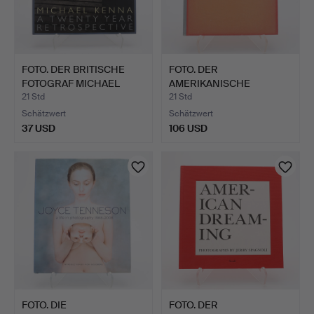
FOTO. DER BRITISCHE
FOTO. DER
FOTOGRAF MICHAEL
AMERIKANISCHE
KENNA…
FOTOGRAF ROGER STE…
21 Std
21 Std
Schätzwert
Schätzwert
37 USD
106 USD
FOTO. DIE
FOTO. DER