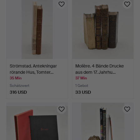
Strömstad. Antekningar
Molière. 4 Bände Drucke
rörande Hus, Tomter…
aus dem 17. Jahrhu…
35 Min
37 Min
Schätzwert
1 Gebot
316 USD
33 USD