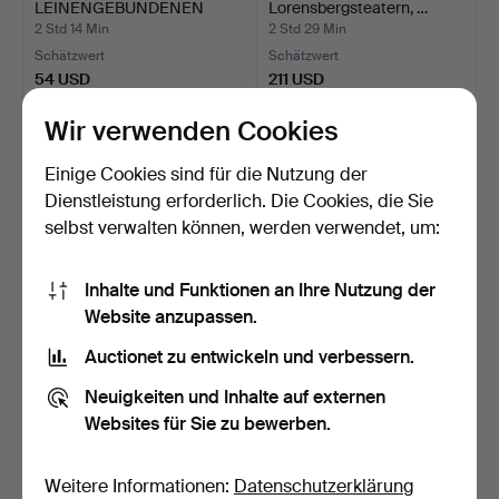
LEINENGEBUNDENEN
Lorensbergsteatern, …
BÄNDEN …
2 Std 14 Min
2 Std 29 Min
Schätzwert
Schätzwert
54 USD
211 USD
Wir verwenden Cookies
Einige Cookies sind für die Nutzung der
Dienstleistung erforderlich. Die Cookies, die Sie
selbst verwalten können, werden verwendet, um:
Inhalte und Funktionen an Ihre Nutzung der
Website anzupassen.
Auctionet zu entwickeln und verbessern.
FOTO. DIE
FOTO. DER
AMERIKANISCHE
TSCHECHISCHE
Neuigkeiten und Inhalte auf externen
FOTOGRAFIN DEBORAH…
FOTOGRAF RUDOLF JAN…
14 Std
14 Std
Websites für Sie zu bewerben.
1 Gebot
Schätzwert
32 USD
53 USD
Weitere Informationen:
Datenschutzerklärung