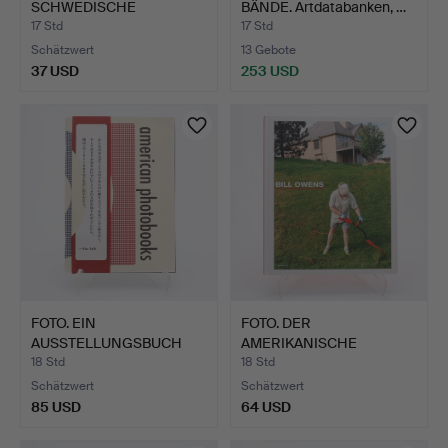
SCHWEDISCHE
BÄNDE. Artdatabanken, …
FOTOGRAF…
17 Std
17 Std
Schätzwert
13 Gebote
37 USD
253 USD
FOTO. EIN
FOTO. DER
AUSSTELLUNGSBUCH
AMERIKANISCHE
MIT AMERIKANISC…
FOTOGRAF BILL OWEN…
18 Std
18 Std
Schätzwert
Schätzwert
85 USD
64 USD