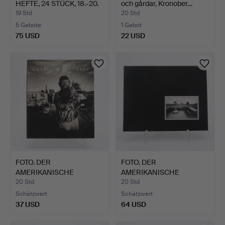
HEFTE, 24 STÜCK, 18.-20.
och gårdar, Kronober…
Ja…
19 Std
20 Std
5 Gebote
1 Gebot
75 USD
22 USD
FOTO. DER
FOTO. DER
AMERIKANISCHE
AMERIKANISCHE
FOTOGRAF JEFF DUNA…
FOTOGRAF DAVID J. …
20 Std
20 Std
Schätzwert
Schätzwert
37 USD
64 USD