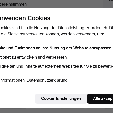
uktionen
bereinstimmen.
licken Sie oben auf
“Suche speichern”
, um eine
erwenden Cookies
ail zu erhalten, sobald dieses Objekt
ereingekommen ist.
ookies sind für die Nutzung der Dienstleistung erforderlich. D
 die Sie selbst verwalten können, werden verwendet, um:
 Archiv, die mit Ihrer Suche übereinsti
alte und Funktionen an Ihre Nutzung der Website anzupassen.
tionet zu entwickeln und verbessern.
igkeiten und Inhalte auf externen Websites für Sie zu bewerb
Informationen:
Datenschutzerklärung
Cookie-Einstellungen
Alle akzep