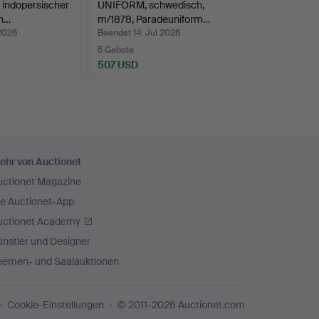
indopersischer
UNIFORM, schwedisch,
rh…
m/1878, Paradeuniform…
 2026
Beendet 14. Jul 2026
5 Gebote
507 USD
ehr von Auctionet
uctionet Magazine
ie Auctionet-App
uctionet Academy
nstler und Designer
hemen- und Saalauktionen
Cookie-Einstellungen
© 2011-2026 Auctionet.com