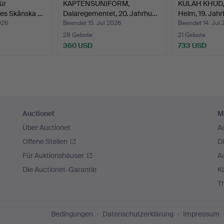
ür
KAPTENSUNIFORM,
KULAH KHUD, 
es Skånska …
Dalaregementet, 20. Jahrhu…
Helm, 19. Jah
026
Beendet 15. Jul 2026
Beendet 14. Jul
28 Gebote
21 Gebote
360 USD
733 USD
Auctionet
M
Über Auctionet
A
Offene Stellen
D
Für Auktionshäuser
A
Die Auctionet-Garantie
Kü
T
Bedingungen
Datenschutzerklärung
Impressum