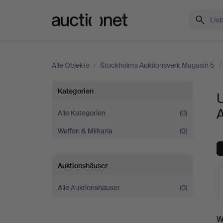
Auctionet.com
Alle Objekte
/
Stockholms Auktionsverk Magasin 5
/
Uniformen
Kategorien
&
Alle Kategorien
(0)
Waffen & Militaria
(0)
Trachten
bei
Auktionshäuser
Stockholms
Alle Auktionshäuser
(0)
Auktionsverk
L
W