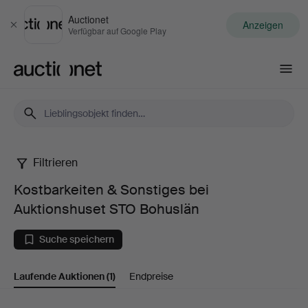
Auctionet
Anzeigen
Schließen
Verfügbar auf Google Play
Auctionet.com
Filtrieren
Kostbarkeiten
Kostbarkeiten & Sonstiges bei
&
Auktionshuset STO Bohuslän
Sonstiges
Suche speichern
bei
Laufende Auktionen
(1)
Endpreise
Auktionshuset