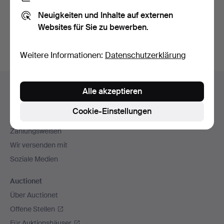
Sie können auch in
Beendete Auktionen aus unserem
Neuigkeiten und Inhalte auf externen
Archiv
suchen.
Websites für Sie zu bewerben.
Weitere Informationen:
Datenschutzerklärung
Fußzeilen-
Hilfe und Kontakt
Alle akzeptieren
Navigation
Kontakt mit dem Support aufnehmen
Cookie-Einstellungen
Alle Auktionshäuser
Zahlungsweisen
Wir versenden mit
Soziale Medien
Auctionet
Über Auctionet
Offene Stellen
Für Auktionshäuser