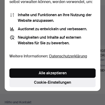
Alle Objekte anzeigen
selbst verwalten können, werden verwendet, um:
Inhalte und Funktionen an Ihre Nutzung der
Website anzupassen.
Auctionet zu entwickeln und verbessern.
Neuigkeiten und Inhalte auf externen
Websites für Sie zu bewerben.
368
.
36
.
ANTIKES
MENGE
BERNSTEINKETTEN.
NOTIZBUCH MIT
DEKOR
Weitere Informationen:
Datenschutzerklärung
GOLDEINLAGEN.
PERLE
Beendet 
Verkauft
Verkauft
Schätzw
27 USD
68 USD
27 USD
Alle akzeptieren
Cookie-Einstellungen
Fußzeilen-
Hilfe und Kontakt
Navigation