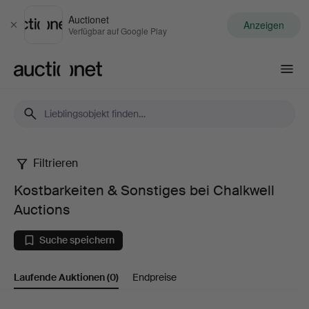
Auctionet
Anzeigen
Schließen
Verfügbar auf Google Play
Auctionet.com
Filtrieren
Kostbarkeiten
Kostbarkeiten & Sonstiges bei Chalkwell
&
Auctions
Sonstiges
Suche speichern
bei
Laufende Auktionen
(0)
Endpreise
Chalkwell