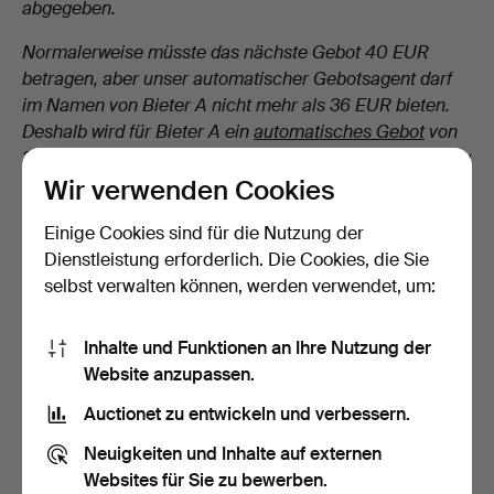
abgegeben.
Normalerweise müsste das nächste Gebot 40 EUR
betragen, aber unser automatischer Gebotsagent darf
im Namen von Bieter A nicht mehr als 36 EUR bieten.
Deshalb wird für Bieter A ein
automatisches Gebot
von
36 EUR abgegeben, wodurch Bieter A wieder in Führung
Wir verwenden Cookies
liegt.
Wir sehen also immer zu, dass die Person mit dem
Einige Cookies sind für die Nutzung der
höchsten Maximalgebot führt, auch wenn das bedeutet,
Dienstleistung erforderlich. Die Cookies, die Sie
dass wir der Gebotsleiter nicht immer folgen können.
selbst verwalten können, werden verwendet, um:
Inhalte und Funktionen an Ihre Nutzung der
Website anzupassen.
Suchen Sie etwas anderes?
Auctionet zu entwickeln und verbessern.
Neuigkeiten und Inhalte auf externen
Websites für Sie zu bewerben.