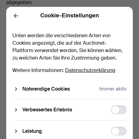
abgegeben.
Normalerweise müsste das nächste Gebot 40 EUR
Cookie-Einstellungen
Back
betragen, aber unser automatischer Gebotsagent darf
im Namen von Bieter A nicht mehr als 36 EUR bieten.
Unten werden die verschiedenen Arten von
Deshalb wird für Bieter A ein
automatisches Gebot
von
Cookies angezeigt, die auf der Auctionet-
36 EUR abgegeben, wodurch Bieter A wieder in Führung
Plattform verwendet werden. Sie können wählen,
liegt.
zu welchen Arten Sie Ihre Zustimmung geben.
Wir sehen also immer zu, dass die Person mit dem
Weitere Informationen:
Datenschutzerklärung
höchsten Maximalgebot führt, auch wenn das bedeutet,
dass wir der Gebotsleiter nicht immer folgen können.
Notwendige Cookies
Immer aktiv
Suchen Sie etwas anderes?
Function
Verbessertes Erlebnis
storage
Statistic
Leistung
storage