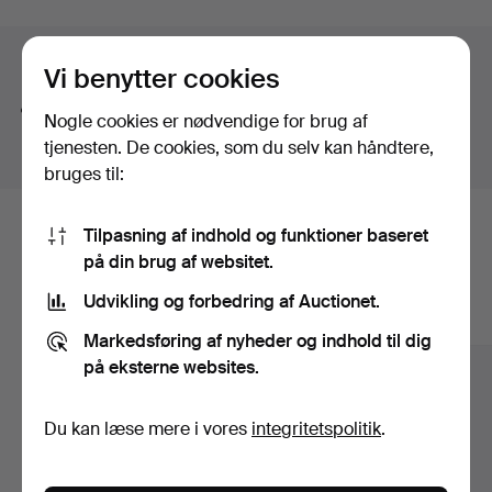
Søgetips
Vi benytter cookies
Vi søger automatisk på dele af ord. Søger du efter
Nogle cookies er nødvendige for brug af
bånd
, finder vi også
arm
bånd
sur
.
tjenesten. De cookies, som du selv kan håndtere,
bruges til:
Tilpasning af indhold og funktioner baseret
Her er genstande fra vores arkiv, der
på din brug af websitet.
matcher din søgning
Udvikling og forbedring af Auctionet.
Vis alle genstande
Markedsføring af nyheder og indhold til dig
på eksterne websites.
Du kan læse mere i vores
integritetspolitik
.