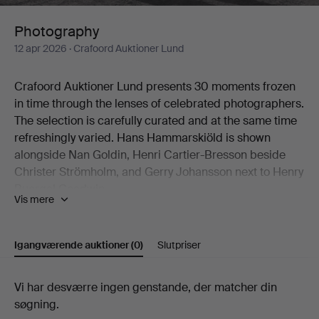
Photography
12 apr 2026
· Crafoord Auktioner Lund
Crafoord Auktioner Lund presents 30 moments frozen
in time through the lenses of celebrated photographers.
The selection is carefully curated and at the same time
refreshingly varied. Hans Hammarskiöld is shown
alongside Nan Goldin, Henri Cartier-Bresson beside
Christer Strömholm, and Gerry Johansson next to Henry
Buergel Goodwin.
Vis mere
Two works by Esko Männikkö from his 1990s period are
natural highlights, as are John Coplans' idiosyncratic
nude studies.
Igangværende auktioner
(0)
Slutpriser
Welcome to Crafoord Auktioner Lund!
Igangværende
Vi har desværre ingen genstande, der matcher din
søgning.
auktioner