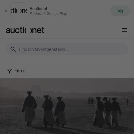
Auctionet
Vis
Luk
Findes på Google Play
Auctionet.com
Filtrer
Photography