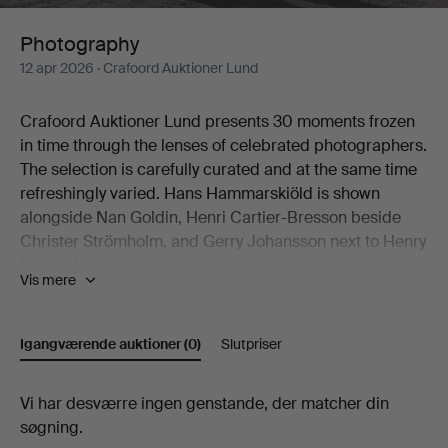
Photography
12 apr 2026
· Crafoord Auktioner Lund
Crafoord Auktioner Lund presents 30 moments frozen
in time through the lenses of celebrated photographers.
The selection is carefully curated and at the same time
refreshingly varied. Hans Hammarskiöld is shown
alongside Nan Goldin, Henri Cartier-Bresson beside
Christer Strömholm, and Gerry Johansson next to Henry
Buergel Goodwin.
Vis mere
Two works by Esko Männikkö from his 1990s period are
natural highlights, as are John Coplans' idiosyncratic
nude studies.
Igangværende auktioner
(0)
Slutpriser
Welcome to Crafoord Auktioner Lund!
Igangværende
Vi har desværre ingen genstande, der matcher din
søgning.
auktioner