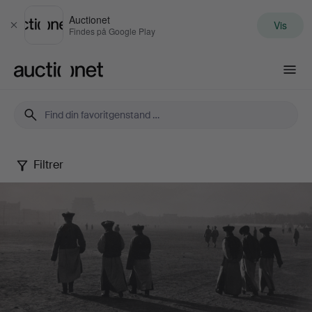
Auctionet
Vis
Luk
Findes på Google Play
Auctionet.com
Filtrer
Photography