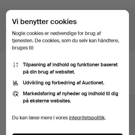
Søgetips
Vi benytter cookies
Vi søger automatisk på dele af ord. Søger du efter
Nogle cookies er nødvendige for brug af
bånd
, finder vi også
arm
bånd
sur
.
tjenesten. De cookies, som du selv kan håndtere,
bruges til:
Tilpasning af indhold og funktioner baseret
Her er genstande fra vores arkiv, der
på din brug af websitet.
matcher din søgning
Udvikling og forbedring af Auctionet.
Vis alle genstande
Markedsføring af nyheder og indhold til dig
på eksterne websites.
Du kan læse mere i vores
integritetspolitik
.