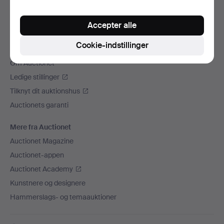
Vi sender med
Accepter alle
Sociale medier
Cookie-indstillinger
Auctionet
Om Auctionet
Ledige stillinger
Tilknyt dit auktionshus
Auctionets garanti
Mere fra Auctionet
Auctionet Magazine
Auctionet-appen
Auctionet Academy
Kunstnere og designere
Hammerslags- og temaauktioner