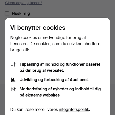
Glemt adgangskoden?
Husk mig
Vi benytter cookies
Log ind
Nogle cookies er nødvendige for brug af
eller log ind via Facebook her
tjenesten. De cookies, som du selv kan håndtere,
bruges til:
Fortsæt med Facebook
Tilpasning af indhold og funktioner baseret
på din brug af websitet.
Udvikling og forbedring af Auctionet.
Sidefodsnavigation
Markedsføring af nyheder og indhold til dig
Hjælp og kontaktoplysninger
på eksterne websites.
Kontakt supporten
Alle auktionshuse
Du kan læse mere i vores
integritetspolitik
.
Betalingsmuligheder