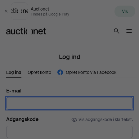
Auctionet
Vis
Luk
Findes på Google Play
Auctionet.com
Log ind
Log ind
Opret konto
Opret konto via Facebook
E-mail
Adgangskode
Vis adgangskode i klartekst.