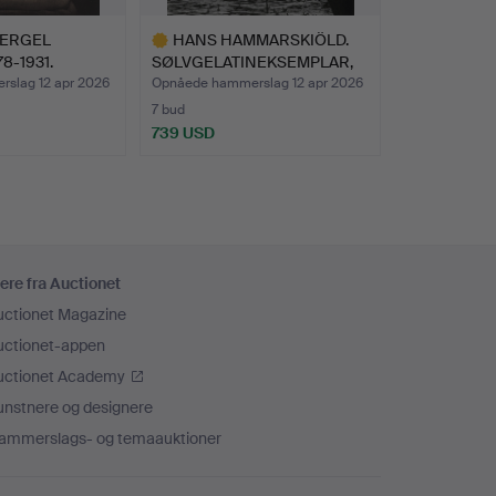
UERGEL
HANS HAMMARSKIÖLD.
8-1931.
SØLVGELATINEKSEMPLAR,
„…
slag 12 apr 2026
Opnåede hammerslag 12 apr 2026
7 bud
739 USD
Udvalgt
genstand
ere fra Auctionet
uctionet Magazine
uctionet-appen
uctionet Academy
unstnere og designere
ammerslags- og temaauktioner