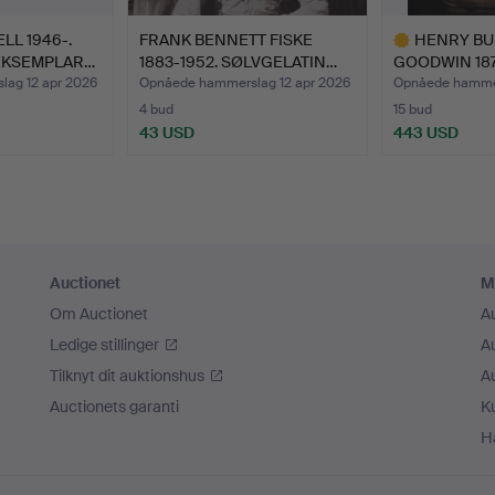
LL 1946-.
FRANK BENNETT FISKE
HENRY B
EKSEMPLAR…
1883-1952. SØLVGELATIN…
GOODWIN 187
CARBON PR…
ag 12 apr 2026
Opnåede hammerslag 12 apr 2026
Opnåede hammer
4 bud
15 bud
43 USD
443 USD
Udvalgt
genstand
Auctionet
M
Om Auctionet
A
Ledige stillinger
A
Tilknyt dit auktionshus
A
Auctionets garanti
K
H