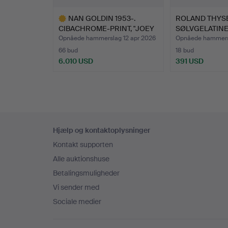
NAN GOLDIN 1953-.
ROLAND THYSE
CIBACHROME-PRINT, "JOEY
SØLVGELATIN
…
Opnåede hammerslag 12 apr 2026
Opnåede hammersl
66 bud
18 bud
6.010 USD
391 USD
Udvalgt
genstand
Sidefodsnavigation
Hjælp og kontaktoplysninger
Kontakt supporten
Alle auktionshuse
Betalingsmuligheder
Vi sender med
Sociale medier