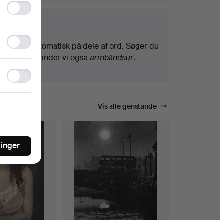
Functionality
storage
getips
Statistics
Vi søger automatisk på dele af ord. Søger du
storage
efter
bånd
, finder vi også
arm
bånd
sur
.
Ad
storage
Vis alle genstande
linger