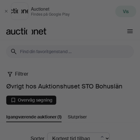
Auctionet
Vis
Luk
Findes på Google Play
Auctionet.com
Filtrer
Øvrigt
Øvrigt hos Auktionshuset STO Bohuslän
hos
Overvåg søgning
Auktionshuset
Igangværende auktioner
(1)
Slutpriser
STO
Bohuslän
Igangværende
Sorter