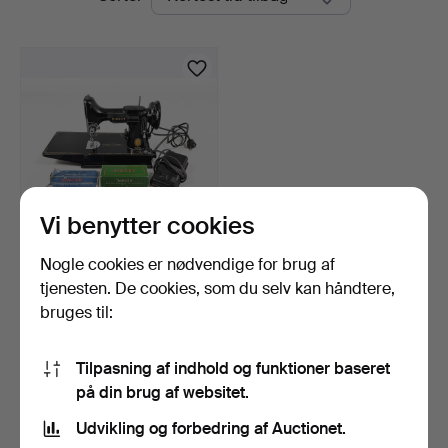
auktioner
Vi benytter cookies
Nogle cookies er nødvendige for brug af
SYMASKINE, Singer
Featherweight 221, Eliza…
tjenesten. De cookies, som du selv kan håndtere,
2 tim. 42 min.
bruges til:
1 bud
32 USD
Tilpasning af indhold og funktioner baseret
på din brug af websitet.
Overvåg søgning
Udvikling og forbedring af Auctionet.
Du kan også søge i
vores arkiv med afsluttede