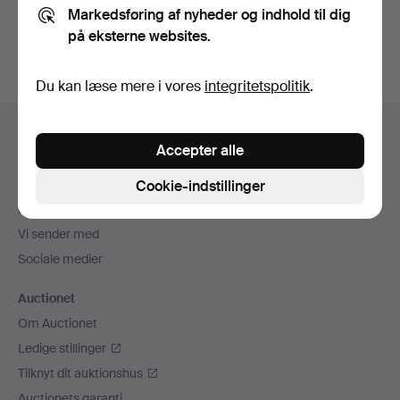
Markedsføring af nyheder og indhold til dig
auktioner
.
på eksterne websites.
Du kan læse mere i vores
integritetspolitik
.
Sidefodsnavigation
Hjælp og kontaktoplysninger
Accepter alle
Kontakt supporten
Alle auktionshuse
Cookie-indstillinger
Betalingsmuligheder
Vi sender med
Sociale medier
Auctionet
Om Auctionet
Ledige stillinger
Tilknyt dit auktionshus
Auctionets garanti