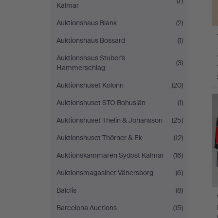
(7)
Kalmar
Auktionshaus Blank
(2)
Auktionshaus Bossard
(1)
Auktionshaus Stuber's
(3)
Hammerschlag
Auktionshuset Kolonn
(20)
Auktionshuset STO Bohuslän
(1)
Auktionshuset Thelin & Johansson
(25)
Auktionshuset Thörner & Ek
(12)
Auktionskammaren Sydost Kalmar
(16)
Auktionsmagasinet Vänersborg
(6)
Balclis
(8)
Barcelona Auctions
(15)