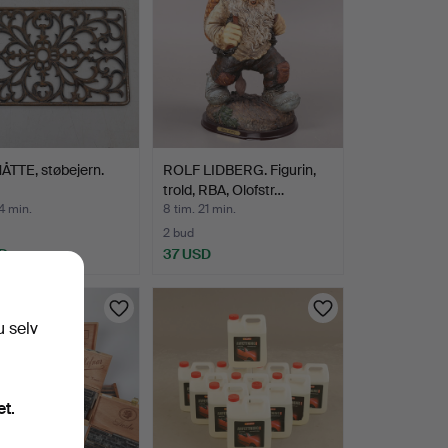
TTE, støbejern.
ROLF LIDBERG. Figurin,
trold, RBA, Olofstr…
14 min.
8 tim. 21 min.
2 bud
D
37 USD
u selv
et.