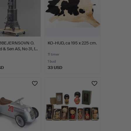
ØBEJERNSOVN O.
KO-HUD, ca 195 x 225 cm.
 & Søn AS, No 31, f…
11 timer
1 bud
SD
33 USD
nd