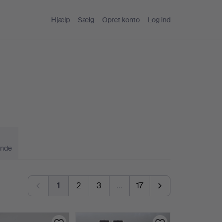
Hjælp
Sælg
Opret konto
Log ind
ande
1
2
3
…
17