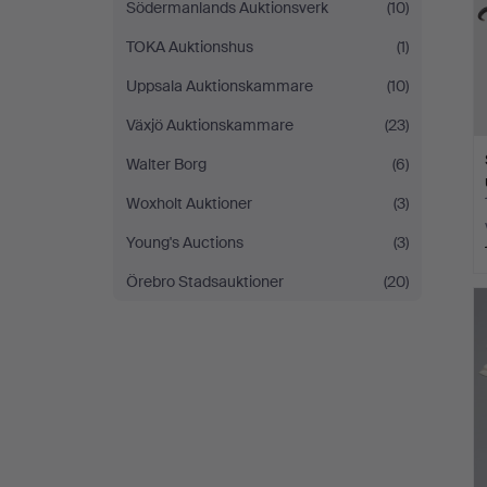
Södermanlands Auktionsverk
(10)
TOKA Auktionshus
(1)
Uppsala Auktionskammare
(10)
Växjö Auktionskammare
(23)
Walter Borg
(6)
Woxholt Auktioner
(3)
Young's Auctions
(3)
Örebro Stadsauktioner
(20)