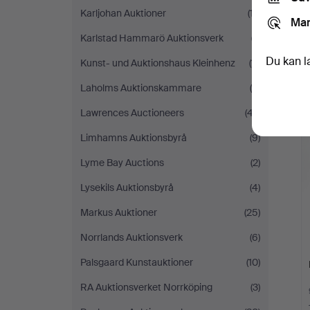
Karljohan Auktioner
(17)
Mar
Karlstad Hammarö Auktionsverk
(7)
Du kan l
Kunst- und Auktionshaus Kleinhenz
(11)
Laholms Auktionskammare
(4)
Lawrences Auctioneers
(47)
Limhamns Auktionsbyrå
(9)
Lyme Bay Auctions
(2)
Lysekils Auktionsbyrå
(4)
Markus Auktioner
(25)
Norrlands Auktionsverk
(6)
Palsgaard Kunstauktioner
(10)
RA Auktionsverket Norrköping
(3)