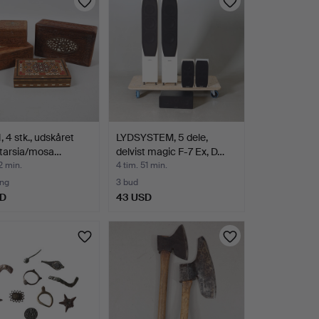
 4 stk., udskåret
LYDSYSTEM, 5 dele,
ntarsia/mosa…
delvist magic F-7 Ex, D…
2 min.
4 tim. 51 min.
ing
3 bud
SD
43 USD