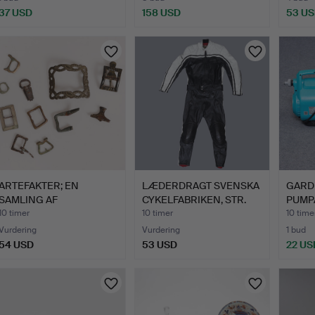
37 USD
158 USD
53 U
ARTEFAKTER; EN
LÆDERDRAGT SVENSKA
GARDE
SAMLING AF
CYKELFABRIKEN, STR.
PUMP
MIDDELALDERLIGE …
46.
VAND
10 timer
10 timer
10 time
Vurdering
Vurdering
1 bud
54 USD
53 USD
22 US