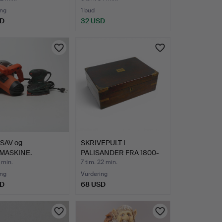
ing
1 bud
SD
32 USD
SAV og
SKRIVEPULT I
MASKINE.
PALISANDER FRA 1800-
TALLET ME…
 min.
7 tim. 22 min.
ing
Vurdering
SD
68 USD