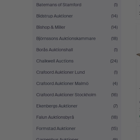
Batemans of Stamford
(1)
Bidstrup Auktioner
(14)
Bishop & Miller
(14)
Björnssons Auktionskammare
(18)
Borås Auktionshall
(1)
Chalkwell Auctions
(24)
Crafoord Auktioner Lund
(1)
Crafoord Auktioner Malmö
(4)
Crafoord Auktioner Stockholm
(16)
Ekenbergs Auktioner
(7)
Falun Auktionsbyrå
(18)
Formstad Auktioner
(15)
Garpenhus Auktioner
(9)