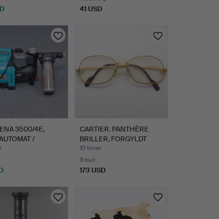
SD
41 USD
NA 3500/4E,
CARTIER. PANTHÈRE
AUTOMAT /
BRILLER, FORGYLDT
PUMPE, …
STEL, …
r
10 timer
9 bud
D
173 USD