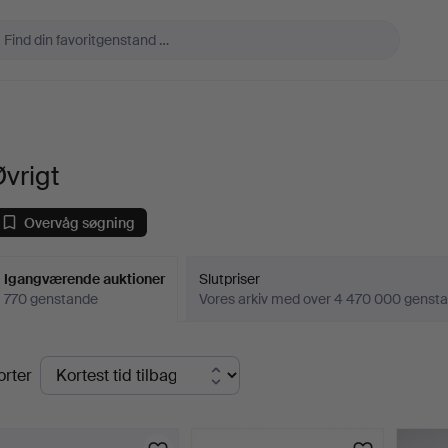
vrigt
Overvåg søgning
Igangværende auktioner
Slutpriser
770 genstande
Vores arkiv med over 4 470 000 genst
Igangværende
orter
uktioner