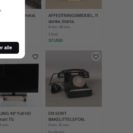
.
, 7 kasser, metal,
AFFEDTNINGSMIDDEL, 11
1900-tallet.
dunke, Starta.
37 min.
8 tim. 49 min.
2 bud
SD
37 USD
r alle
NG 48" Full HD
EN SORT
mart TV.
BAKELITTELEFON.
3 min.
9 tim. 15 min.
Vurdering