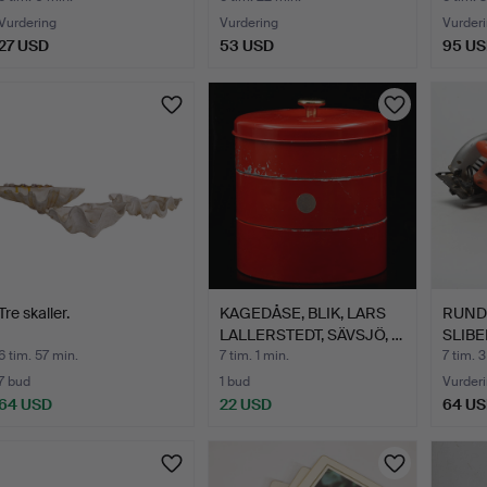
Vurdering
Vurdering
Vurder
27 USD
53 USD
95 U
Tre skaller.
KAGEDÅSE, BLIK, LARS
RUND
LALLERSTEDT, SÄVSJÖ, …
SLIBE
6 tim. 57 min.
7 tim. 1 min.
7 tim. 3
7 bud
1 bud
Vurder
64 USD
22 USD
64 U