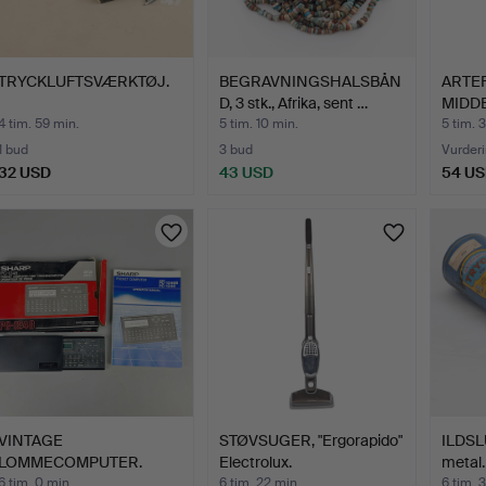
TRYCKLUFTSVÆRKTØJ.
BEGRAVNINGSHALSBÅN
ARTE
D, 3 stk., Afrika, sent …
MIDD
SENE
4 tim. 59 min.
5 tim. 10 min.
5 tim. 
1 bud
3 bud
Vurder
32 USD
43 USD
54 U
VINTAGE
STØVSUGER, "Ergorapido"
ILDSL
LOMMECOMPUTER.
Electrolux.
metal.
6 tim. 0 min.
6 tim. 22 min.
6 tim. 