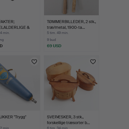
FAKTER;
TØMMERBILLEDER, 2 stk.,
ELALDERLIGE &
træ/metal, 1900-ta…
RE, HERU…
34 min.
5 tim. 49 min.
ing
9 bud
SD
69 USD
UKKER "Trygg"
SVEPÆSKER, 3 stk.,
forskellige træsorter b…
32 min.
6 tim. 34 min.