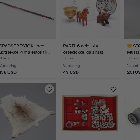
SPADSERESTOK, med
PARTI, 6 dele, bl.a.
ST
udtrækkelig målestok til…
osteklokke, dalahäst.
Mustad
11 timer
11 timer
11 timer
Vurdering
Vurdering
15 bud
158 USD
43 USD
201 U
Udvalgt
gensta