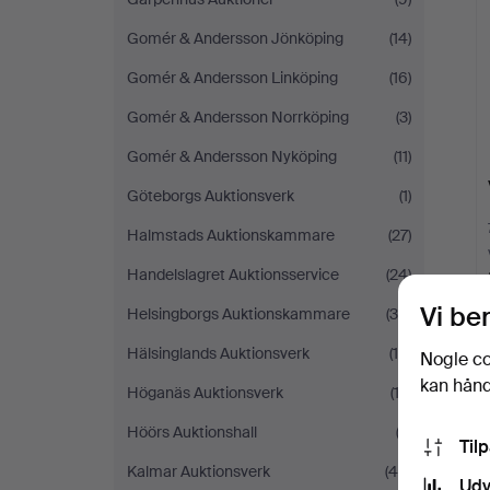
Gomér & Andersson Jönköping
(14)
Gomér & Andersson Linköping
(16)
Gomér & Andersson Norrköping
(3)
Gomér & Andersson Nyköping
(11)
Göteborgs Auktionsverk
(1)
Halmstads Auktionskammare
(27)
Handelslagret Auktionsservice
(24)
Vi be
Helsingborgs Auktionskammare
(38)
Hälsinglands Auktionsverk
(14)
Nogle co
kan håndt
Höganäs Auktionsverk
(13)
Höörs Auktionshall
(3)
Til
Kalmar Auktionsverk
(45)
Udv