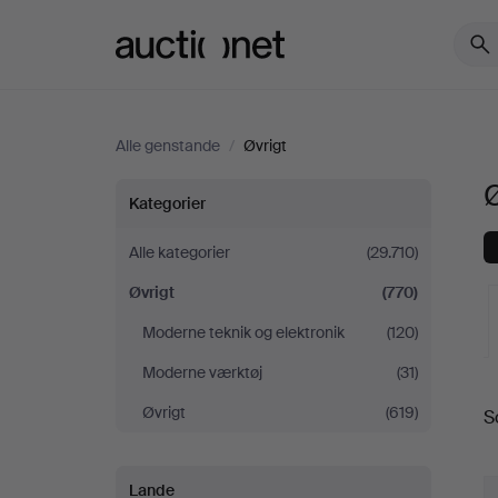
Auctionet.com
Alle genstande
/
Øvrigt
Ø
Øvrigt
Kategorier
Alle kategorier
(29.710)
Øvrigt
(770)
Moderne teknik og elektronik
(120)
Moderne værktøj
(31)
Øvrigt
(619)
S
a
Lande