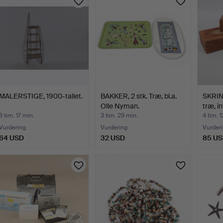
MALERSTIGE, 1900-tallet.
BAKKER, 2 stk. Træ, bl.a.
SKRIN,
Olle Nyman.
træ, i
3 tim. 17 min.
3 tim. 29 min.
4 tim. 1
Vurdering
Vurdering
Vurder
64 USD
32 USD
85 U