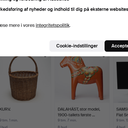
kedsføring af nyheder og indhold til dig på eksterne websites
HØJTTALERE, 1 par, Bang
NIVELLERINGINSTRUME
PUNSER
& Olufsen, "Penta"…
NT i trækasse, Fr.J. Be…
1800-/
æse mere i vores
integritetspolitik
.
8 tim. 27 min.
8 tim. 27 min.
8 tim. 
1 bud
4 bud
4 bud
75 USD
43 USD
211 U
Cookie-indstillinger
Accepte
KURV.
DALAHÄST, stor model,
SAMSU
1900-tallets første …
Flat S
9 tim. 1 min.
9 tim. 7 min.
9 tim. 1
1 bud
8 bud
4 bud