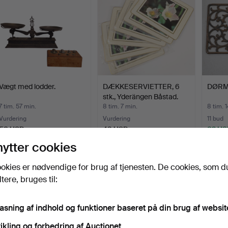
Vægt med lodder.
DÆKKESERVIETTER, 6
DØRMÅ
stk., Yderängen Båstad.
7 tim. 57 min.
8 tim. 7 min.
8 tim. 
Vurdering
Vurdering
11 bud
58 USD
43 USD
82 US
nytter cookies
okies er nødvendige for brug af tjenesten. De cookies, som d
ere, bruges til:
pasning af indhold og funktioner baseret på din brug af websit
ikling og forbedring af Auctionet.