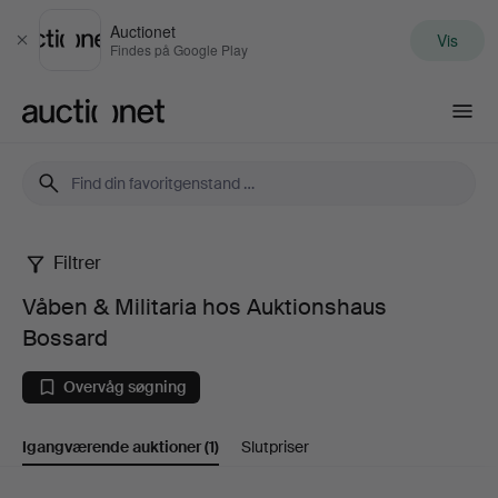
Auctionet
Vis
Luk
Findes på Google Play
Auctionet.com
Filtrer
Våben
Våben & Militaria hos Auktionshaus
&
Bossard
Militaria
Overvåg søgning
hos
Igangværende auktioner
(1)
Slutpriser
Auktionshaus