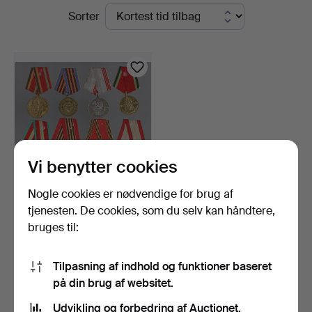
Igangværende
Sorter
Bossard
auktioner
Vi benytter cookies
Nogle cookies er nødvendige for brug af
8 ordener og emblemer fra
tjenesten. De cookies, som du selv kan håndtere,
Sovjetunionen.
bruges til:
1 dag
3 bud
47 USD
Tilpasning af indhold og funktioner baseret
på din brug af websitet.
Overvåg søgning
Udvikling og forbedring af Auctionet.