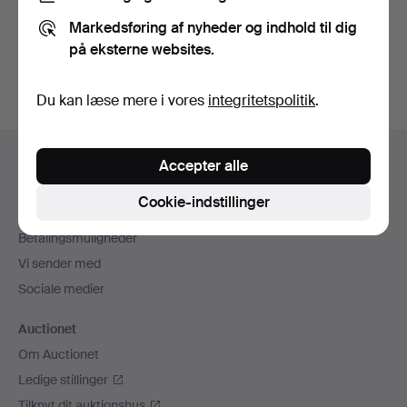
Du kan også søge i
vores arkiv med afsluttede
Markedsføring af nyheder og indhold til dig
auktioner
.
på eksterne websites.
Du kan læse mere i vores
integritetspolitik
.
Sidefodsnavigation
Hjælp og kontaktoplysninger
Accepter alle
Kontakt supporten
Cookie-indstillinger
Alle auktionshuse
Betalingsmuligheder
Vi sender med
Sociale medier
Auctionet
Om Auctionet
Ledige stillinger
Tilknyt dit auktionshus